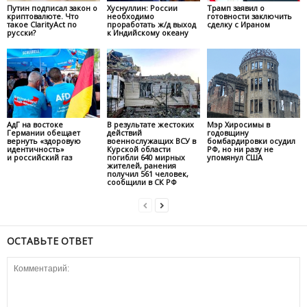
Путин подписал закон о
Хуснуллин: России
Трамп заявил о
криптовалюте. Что
необходимо
готовности заключить
такое ClarityAct по
проработать ж/д выход
сделку с Ираном
русски?
к Индийскому океану
АдГ на востоке
В результате жестоких
Мэр Хиросимы в
Германии обещает
действий
годовщину
вернуть «здоровую
военнослужащих ВСУ в
бомбардировки осудил
идентичность»
Курской области
РФ, но ни разу не
и российский газ
погибли 640 мирных
упомянул США
жителей, ранения
получил 561 человек,
сообщили в СК РФ
ОСТАВЬТЕ ОТВЕТ