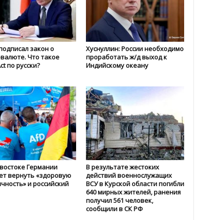
подписал закон о
Хуснуллин: России необходимо
валюте. Что такое
проработать ж/д выход к
Act по русски?
Индийскому океану
 востоке Германии
В результате жестоких
ет вернуть «здоровую
действий военнослужащих
чность» и российский
ВСУ в Курской области погибли
640 мирных жителей, ранения
получил 561 человек,
сообщили в СК РФ