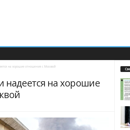
ется на хорошие отношения с Москвой
Св
 надеется на хорошие
квой