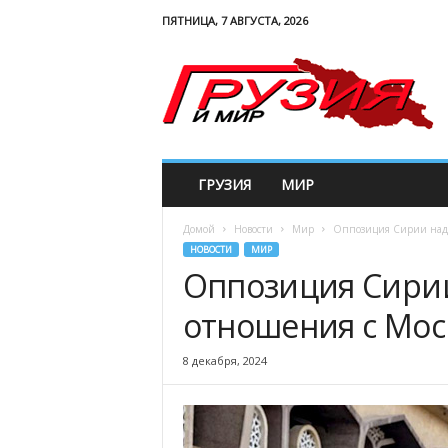
ПЯТНИЦА, 7 АВГУСТА, 2026
G
e
w
o
r
l
d
ГРУЗИЯ
МИР
Домой
Новости
Мир
Оппозиция Сирии наде
НОВОСТИ
МИР
Оппозиция Сирии
отношения с Мос
8 декабря, 2024