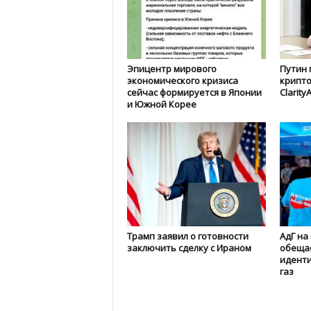
Эпицентр мирового
Путин 
экономического кризиса
крипто
сейчас формируется в Японии
Clarity
и Южной Корее
Трамп заявил о готовности
АдГ на
заключить сделку с Ираном
обеща
иденти
газ