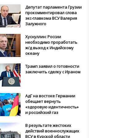
Депутат парламента Грузии
прокомментировал слова
экс-главкома ВСУ Валерия
Залужного
Хуснуллин: России
необходимо проработать
ж/д выход к Индийскому
океану
Трамп заявил о готовности
заключить сделку с Ираном
АдГ на востоке Германии
обещает вернуть
«здоровую идентичность»
и российский газ
В результате жестоких
действий военнослужащих
ВСУ в Курской области