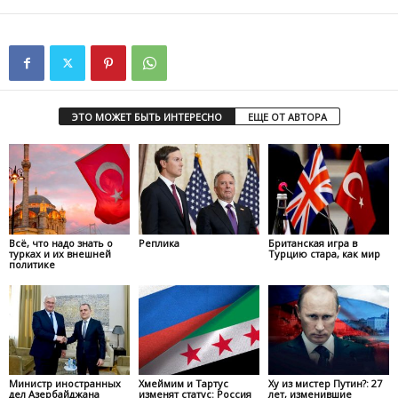
ЭТО МОЖЕТ БЫТЬ ИНТЕРЕСНО
ЕЩЕ ОТ АВТОРА
Всё, что надо знать о
Реплика
Британская игра в
турках и их внешней
Турцию стара, как мир
политике
Министр иностранных
Хмеймим и Тартус
Ху из мистер Путин?: 27
дел Азербайджана
изменят статус: Россия
лет, изменившие