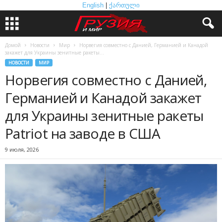
English
|
ქართული
Домой
Новости
Мир
Норвегия совместно с Данией, Германией и Канадой
закажет для Украины зенитные ракеты...
НОВОСТИ
МИР
Норвегия совместно с Данией,
Германией и Канадой закажет
для Украины зенитные ракеты
Patriot на заводе в США
9 июля, 2026