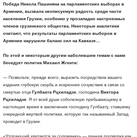
Победа Никола Пашиняна на парламентских выборах в
Армении, вызвала неописуемую радость среди части
населения Грузии, особенно у прозападно настроенных
членов грузинского общества. Некоторые аналитики
считают, что результаты парламентских выборов в
Армении нарушили баланс сил на Кавказе…
По этой и некоторым другим наболевшим темам с нами
беседует политик Михаил Жгенти:
— Позвольте, прежде всего, выразить посредством вашего
издания глубокую скорбь и искреннее сочувствие в связи со
смертью отца
Гулбаата Рцхиладзе
, господина
Виктора
Рцхиладзе
. Я от всей души соболезную пребывающему в
настоящее время в заключении господину Гулбаату, ставшему
очередной жертвой политики, которую так называемый Запад
проводит в Грузии.
«Утопающий хватается за соломинку» — данная поговорка как