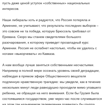
пусть даже ценой уступок «собственных» национальных
интересов.
Наши либералы хоть и радуются, что Россия потеряла и
Армению, не учитывают, что результаты последних выборов –
это совсем не та победа, которую Брюссель требовал от
Еревана. Скоро мы станем свидетелями большого
разочарования, к которому приведет прозападный курс
Армении. Россия не ослабнет настолько, чтобы ее удалось с
ногами «выкорчевать» из Кавказа.
А нам вообще лучше заняться собственными несчастьями.
Например в полной мере осознать уровень своей деградации,
наблюдая в прямом эфире Общественного вещателя
подлинную нравственную трагедию: мы увидели, как в течение
нескольких минут люди равнодушно проходили мимо упавшего
ребенка, не обращая на него внимания. Если бы Грузия была
состоявшимся государством, уже через час после случившегося
на этом так называемом телевидении появилась бы группа