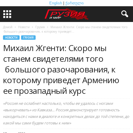
English
|
ქართული
Домой
Новости
Грузия
Михаил Жгенти: Скоро мы станем свидетелями того
большого разочарования, к которому приведет...
НОВОСТИ
ГРУЗИЯ
Михаил Жгенти: Скоро мы
станем свидетелями того
большого разочарования, к
которому приведет Армению
ее прозападный курс
«Россия не ослабнет настолько, чтобы ее удалось с ногами
«выкорчевать» из Кавказа… Россия демонстрирует готовность
находиться с нами в диалоге и конкретных делах до той степени, до
какой мы сами будем готовы к ним»