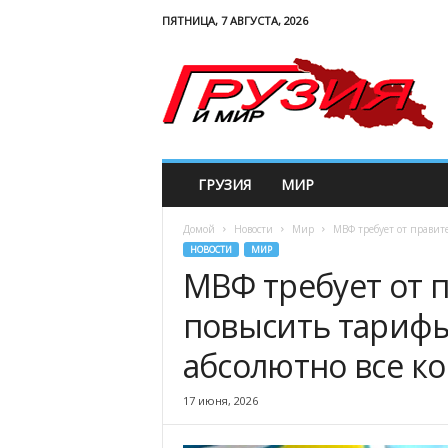
ПЯТНИЦА, 7 АВГУСТА, 2026
G
e
w
o
r
l
d
ГРУЗИЯ
МИР
Домой
Новости
Мир
МВФ требует от правит
НОВОСТИ
МИР
МВФ требует от 
повысить тарифы
абсолютно все к
17 июня, 2026