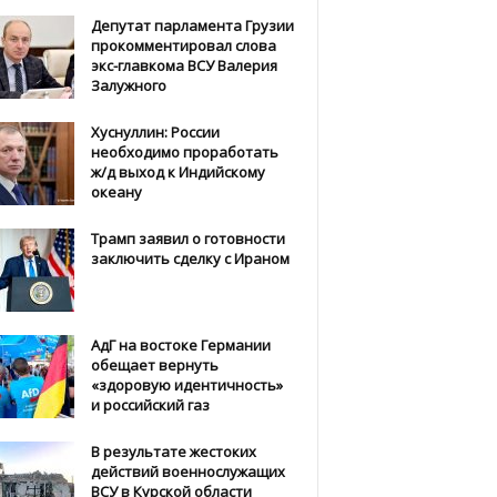
Депутат парламента Грузии
прокомментировал слова
экс-главкома ВСУ Валерия
Залужного
Хуснуллин: России
необходимо проработать
ж/д выход к Индийскому
океану
Трамп заявил о готовности
заключить сделку с Ираном
АдГ на востоке Германии
обещает вернуть
«здоровую идентичность»
и российский газ
В результате жестоких
действий военнослужащих
ВСУ в Курской области