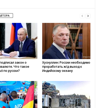
АВТОРА
подписал закон о
Хуснуллин: России необходимо
валюте. Что такое
проработать ж/д выход к
Act по русски?
Индийскому океану