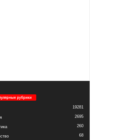
пулярные рубрики
19281
2695
я
260
тика
68
ство