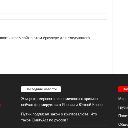
 почты и веб-сайт в этом браузере для следующего
Последние новости
По
Эпицентр мирового экономического кризиса
Мир
сейчас формируется в Японии и Южной Корее
Грузи
Путин подписал закон о криптовалюте. Что
Поли
такое ClarityAct по русски?
Обще