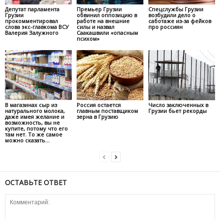
Депутат парламента
Премьер Грузии
Спецслужбы Грузии
Грузии
обвинил оппозицию в
возбудили дело о
прокомментировал
работе на внешние
саботаже из-за фейков
слова экс-главкома ВСУ
силы и назвал
про россиян
Валерия Залужного
Саакашвили «опасным
психом»
В магазинах сыр из
Россия остается
Число заключенных в
натурального молока,
главным поставщиком
Грузии бьет рекорды
даже имея желание и
зерна в Грузию
возможность, вы не
купите, потому что его
там нет. То же самое
можно сказать...
ОСТАВЬТЕ ОТВЕТ