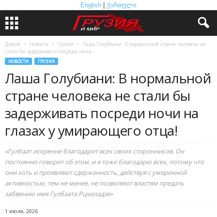
English
|
ქართული
Домой
Новости
Грузия
Лаша Голубиани: В нормальной стране человека не
стали бы задерживать посреди ночи...
НОВОСТИ
ГРУЗИЯ
Лаша Голубиани: В нормальной
стране человека не стали бы
задерживать посреди ночи на
глазах у умирающего отца!
«Гулбаат искренне благодарит всех своих сторонников. Он
постоянно говорит об этом, и я тоже благодарю всех, потому что
они хоть и проявляют сдержанность, действуя с умеренной
активностью, тем не менее, не позволяют властям предать
забвению имя Гулбаата Рцхиладзе»
1 июля, 2026