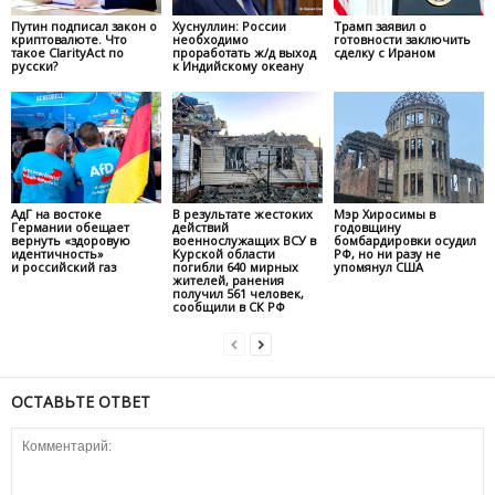
Путин подписал закон о
Хуснуллин: России
Трамп заявил о
криптовалюте. Что
необходимо
готовности заключить
такое ClarityAct по
проработать ж/д выход
сделку с Ираном
русски?
к Индийскому океану
АдГ на востоке
В результате жестоких
Мэр Хиросимы в
Германии обещает
действий
годовщину
вернуть «здоровую
военнослужащих ВСУ в
бомбардировки осудил
идентичность»
Курской области
РФ, но ни разу не
и российский газ
погибли 640 мирных
упомянул США
жителей, ранения
получил 561 человек,
сообщили в СК РФ
ОСТАВЬТЕ ОТВЕТ