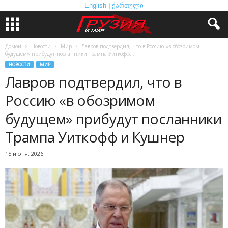
English
|
ქართული
Домой
Новости
Мир
Лавров подтвердил, что в Россию «в обозримом
будущем» прибудут посланники Трампа Уиткофф...
НОВОСТИ
МИР
Лавров подтвердил, что в
Россию «в обозримом
будущем» прибудут посланники
Трампа Уиткофф и Кушнер
15 июня, 2026