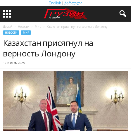
English
|
ქართული
Домой
Новости
Мир
Казахстан присягнул на верность Лондону
НОВОСТИ
МИР
Казахстан присягнул на
верность Лондону
12 июня, 2025