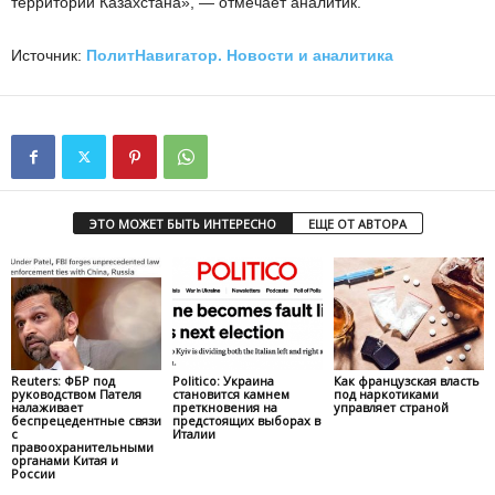
территории Казахстана», — отмечает аналитик.
Источник:
ПолитНавигатор. Новости и аналитика
ЭТО МОЖЕТ БЫТЬ ИНТЕРЕСНО
ЕЩЕ ОТ АВТОРА
Reuters: ФБР под
Politico: Украина
Как французская власть
руководством Пателя
становится камнем
под наркотиками
налаживает
преткновения на
управляет страной
беспрецедентные связи
предстоящих выборах в
с
Италии
правоохранительными
органами Китая и
России