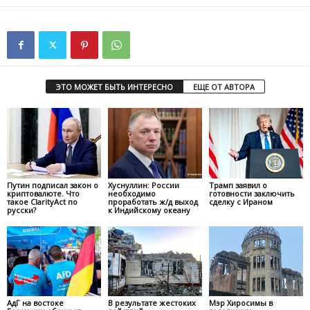
ЭТО МОЖЕТ БЫТЬ ИНТЕРЕСНО
ЕЩЕ ОТ АВТОРА
Путин подписал закон о
Хуснуллин: России
Трамп заявил о
криптовалюте. Что
необходимо
готовности заключить
такое ClarityAct по
проработать ж/д выход
сделку с Ираном
русски?
к Индийскому океану
АдГ на востоке
В результате жестоких
Мэр Хиросимы в