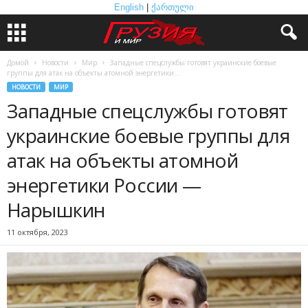
English
|
ქართული
Домой
Новости
Мир
Западные спецслужбы готовят украинские боевые
группы для атак на объекты атомной энергетики...
НОВОСТИ
МИР
Западные спецслужбы готовят
украинские боевые группы для
атак на объекты атомной
энергетики России —
Нарышкин
11 октября, 2023