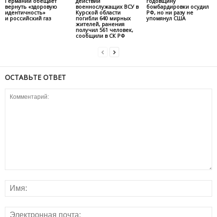
Германии обещает
действий
годовщину
вернуть «здоровую
военнослужащих ВСУ в
бомбардировки осудил
идентичность»
Курской области
РФ, но ни разу не
и российский газ
погибли 640 мирных
упомянул США
жителей, ранения
получил 561 человек,
сообщили в СК РФ
ОСТАВЬТЕ ОТВЕТ