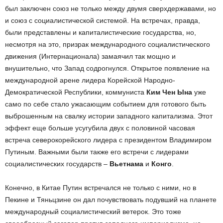
был заключен союз не только между двумя сверхдержавами, но
и союз с социалистической системой. На встречах, правда,
были представлены и капиталистические государства, но,
несмотря на это, призрак международного социалистического
движения (Интернационала) замаячил так мощно и
внушительно, что Запад содрогнулся. Открытое появление на
международной арене лидера Корейской Народно-
Демократической Республики, коммуниста
Ким Чен Ына
уже
само по себе стало ужасающим событием для готового быть
выброшенным на свалку истории западного капитализма. Этот
эффект еще больше усугубила двух с половиной часовая
встреча северокорейского лидера с президентом Владимиром
Путиным. Важными были также его встречи с лидерами
социалистических государств –
Вьетнама
и
Конго
.
Конечно, в Китае Путин встречался не только с ними, но в
Пекине и Тяньцзине он дал почувствовать подувший на планете
международный социалистический ветерок. Это тоже