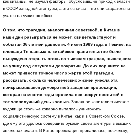
как китайцы, не изучал факторы, обусловившие приход к власти
в СССР западной агентуры, а это означает, что они старательно
учатся на чужих ошибках.
О том, что трагедия, аналогичная советской, в Китае в
наши дни разыграться не может, свидетельствуют и
события 36-летней давности. 4 июня 1989 года в Пекине, на
площади Тяньаньмэнь китайское правительство было
вынуждено открыть огонь по тысячам граждан, вышедшим
на улицу под лозунгами демократии. До сих пор никто не
может привести точное число жертв этой трагедии,
рассказать, сколько человеческих жизней унесла эта
прикрывавшаяся демократией западная провокация,
которая на многие годы оросила все вокруг пролитой в
тот злополучный день кровью.
Западное капиталистическое
чудовище столь же коварно пыталось уничтожить
социалистическую систему в Китае, как и в Советском Союзе,
где ему это удалось совершить руками своей агентуры в высших
эшелонах власти. В Китае провокация провалилась, поскольку,