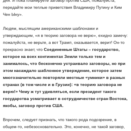
дня. И пока планируете заговор против США, пожалуйста,
передайте мои теплые приветствия Владимиру Путину и Ким
Чен Ыну».
Людям, мыслящим американскими шаблонами и
утверждающим, «я в теорию заговора не верю», ехидно замечу:
пожалуйста, не верьте, а вот Трамп, оказывается, верит! Он-то
прекрасно знает, что
Соединенные Штаты – государство,
которое на всех континентах Земли только тем и
занималось, что бесконечно устраивало заговоры, но при
этом насаждало шаблонное утверждение, которое затем
многозначительно повторяли местные «умники» в разных
странах (в том числе и в Грузии): «в теорию заговора не
верю!» Чему ж тут удивляться, если президент такого
государства усматривает в сотрудничестве стран Востока,
якобы, заговор против США.
Впрочем, следует признать, что такого рода подозрение, в
общем-то, небезосновательно. Это, конечно, не такой заговор,