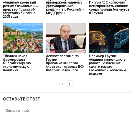
обвиняем кровавый
привержена мирному
Ингури ГЭС исключил
режим Саакашвили —
урегулированию
неисправность станции
премьер Грузии об
конфликта с Россией —
среди причин блэкаутов
августовской войне
МИД Грузии
в Грузии
2008 года
Тбилиси начал
Депутат парламента
Премьер Грузии
формировать
Грузии
обвинил оппозицию в
многовекторную
прокомментировал
работе на внешние
экономическую
слова экс-главкома ВСУ
силы и назвал
политику
Валерия Залужного
Саакашвили «опасным
психом»
ОСТАВЬТЕ ОТВЕТ