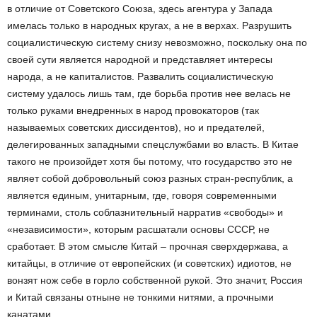
в отличие от Советского Союза, здесь агентура у Запада
имелась только в народных кругах, а не в верхах. Разрушить
социалистическую систему снизу невозможно, поскольку она по
своей сути является народной и представляет интересы
народа, а не капиталистов. Развалить социалистическую
систему удалось лишь там, где борьба против нее велась не
только руками внедренных в народ провокаторов (так
называемых советских диссидентов), но и предателей,
делегированных западными спецслужбами во власть. В Китае
такого не произойдет хотя бы потому, что государство это не
являет собой добровольный союз разных стран-республик, а
является единым, унитарным, где, говоря современными
терминами, столь соблазнительный нарратив «свободы» и
«независимости», которым расшатали основы СССР, не
сработает. В этом смысле Китай – прочная сверхдержава, а
китайцы, в отличие от европейских (и советских) идиотов, не
вонзят нож себе в горло собственной рукой. Это значит, Россия
и Китай связаны отныне не тонкими нитями, а прочными
канатами.