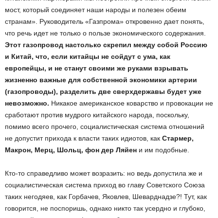
мост, который соединяет наши народы и полезен обеим
странам». Руководитель «Газпрома» откровенно дает понять,
что речь идет не только о пользе экономического содержания.
Этот газопровод настолько скрепил между собой Россию
и Китай, что, если китайцы не сойдут с ума, как
европейцы, и не станут своими же руками взрывать
жизненно важные для собственной экономики артерии
(газопроводы), разделить две сверхдержавы
будет уже
невозможно.
Никакое американское коварство и провокации не
сработают против мудрого китайского народа, поскольку,
помимо всего прочего, социалистическая система отношений
не допустит прихода к власти таких идиотов, как
Стармер,
Макрон, Мерц, Шольц, фон дер Ляйен
и им подобные.
Кто-то справедливо может возразить: но ведь допустила же и
социалистическая система приход во главу Советского Союза
таких негодяев, как Горбачев, Яковлев, Шеварднадзе?! Тут, как
говорится, не поспоришь, однако никто так усердно и глубоко,