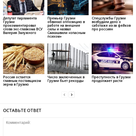
Депутат парламента
Премьер Грузии
Спецслужбы Грузии
Грузии
обвинил оппозицию в
возбудили дело о
прокомментировал
работе на внешние
саботаже из-за фейков
слова экс-главкома ВСУ
силы и назвал
про россиян
Валерия Залужного
Саакашвили «опасным
психом»
Россия остается
Число заключенных в
Преступность в Грузии
главным поставщиком
Грузии бьет рекорды
продолжает расти
зерна в Грузию
ОСТАВЬТЕ ОТВЕТ