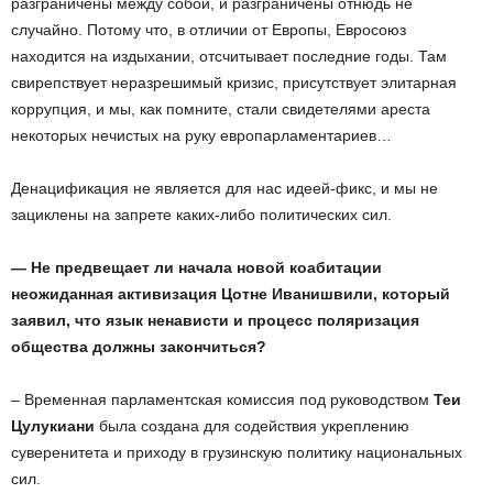
разграничены между собой, и разграничены отнюдь не
случайно. Потому что, в отличии от Европы, Евросоюз
находится на издыхании, отсчитывает последние годы. Там
свирепствует неразрешимый кризис, присутствует элитарная
коррупция, и мы, как помните, стали свидетелями ареста
некоторых нечистых на руку европарламентариев…
Денацификация не является для нас идеей-фикс, и мы не
зациклены на запрете каких-либо политических сил.
— Не предвещает ли начала новой коабитации
неожиданная активизация Цотне Иванишвили, который
заявил, что язык ненависти и процесс поляризация
общества должны закончиться?
– Временная парламентская комиссия под руководством
Теи
Цулукиани
была создана для содействия укреплению
суверенитета и приходу в грузинскую политику национальных
сил.