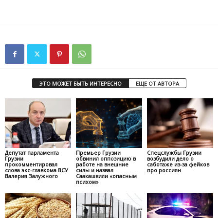
ЭТО МОЖЕТ БЫТЬ ИНТЕРЕСНО
ЕЩЕ ОТ АВТОРА
Депутат парламента
Премьер Грузии
Спецслужбы Грузии
Грузии
обвинил оппозицию в
возбудили дело о
прокомментировал
работе на внешние
саботаже из-за фейков
слова экс-главкома ВСУ
силы и назвал
про россиян
Валерия Залужного
Саакашвили «опасным
психом»