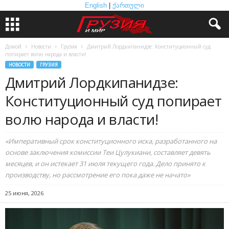
English
|
ქართული
Домой
Новости
Грузия
Дмитрий Лордкипанидзе: Конституционный суд
попирает волю народа и власти!
НОВОСТИ
ГРУЗИЯ
Дмитрий Лордкипанидзе:
Конституционный суд попирает
волю народа и власти!
«Императивный срок конституционного иска, разработанного на
основе заключения комиссии Теи Цулукиани, составляет девять
месяцев, и он истекает 31 июля текущего года. Дело принято к
производству, но рассмотрение его пока даже не начато»
25 июня, 2026