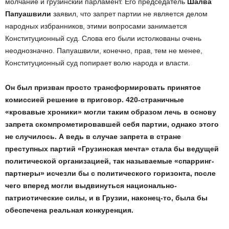
молчание и грузинский парламент. Его председатель
Шалва
Папуашвили
заявил, что запрет партии не является делом
народных избранников, этими вопросами занимается
Конституционный суд. Слова его были истолкованы очень
неоднозначно. Папуашвили, конечно, прав, тем не менее,
Конституционный суд попирает волю народа и власти.
Он был призван просто трансформировать принятое
комиссией решение в приговор. 420-страничные
«кровавые хроники» могли таким образом лечь в основу
запрета скомпрометировавшей себя партии, однако этого
не случилось. А ведь в случае запрета в стране
преступных партий «Грузинская мечта» стала бы ведущей
политической организацией, так называемые «спарринг-
партнеры» исчезли бы с политического горизонта, после
чего вперед могли выдвинуться национально-
патриотические силы, и в Грузии, наконец-то, была бы
обеспечена реальная конкуренция.