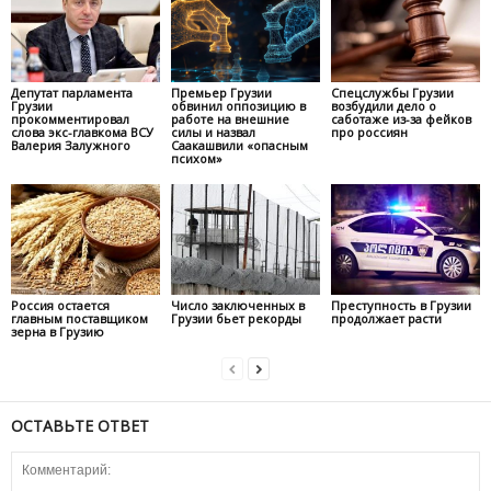
Депутат парламента
Премьер Грузии
Спецслужбы Грузии
Грузии
обвинил оппозицию в
возбудили дело о
прокомментировал
работе на внешние
саботаже из-за фейков
слова экс-главкома ВСУ
силы и назвал
про россиян
Валерия Залужного
Саакашвили «опасным
психом»
Россия остается
Число заключенных в
Преступность в Грузии
главным поставщиком
Грузии бьет рекорды
продолжает расти
зерна в Грузию
ОСТАВЬТЕ ОТВЕТ