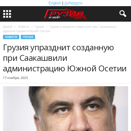
English
|
ქართული
Домой
Новости
Грузия
Грузия упразднит созданную при Саакашвили
администрацию Южной Осетии
НОВОСТИ
ГРУЗИЯ
Грузия упразднит созданную
при Саакашвили
администрацию Южной Осетии
17 ноября, 2025