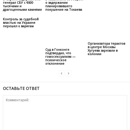
генерал СБУ с €600
о задержании
тысячами и
планировавшего
драгоценными камнями
покушение на Токаева
Контроль за судебной
властью на Украине
перешел к варягам
Организатора терактов
в центре Москвы
Суд в Гонконге
Хугуева зарезали в
подтвердил, что
колонии
гомосексуализм —
психическое
отклонение
ОСТАВЬТЕ ОТВЕТ