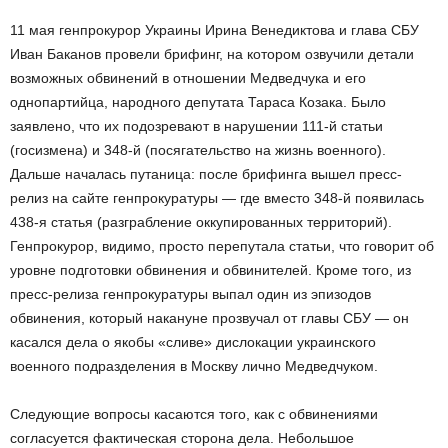
11 мая генпрокурор Украины Ирина Венедиктова и глава СБУ
Иван Баканов провели брифинг, на котором озвучили детали
возможных обвинений в отношении Медведчука и его
однопартийца, народного депутата Тараса Козака. Было
заявлено, что их подозревают в нарушении 111-й статьи
(госизмена) и 348-й (посягательство на жизнь военного).
Дальше началась путаница: после брифинга вышел пресс-
релиз на сайте генпрокуратуры — где вместо 348-й появилась
438-я статья (разграбление оккупированных территорий).
Генпрокурор, видимо, просто перепутала статьи, что говорит об
уровне подготовки обвинения и обвинителей. Кроме того, из
пресс-релиза генпрокуратуры выпал один из эпизодов
обвинения, который накануне прозвучал от главы СБУ — он
касался дела о якобы «сливе» дислокации украинского
военного подразделения в Москву лично Медведчуком.
Следующие вопросы касаются того, как с обвинениями
согласуется фактическая сторона дела. Небольшое