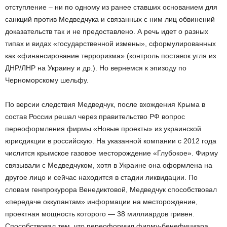
отступление – ни по одному из ранее ставших основанием для
санкций против Медведчука и связанных с ним лиц обвинений
доказательств так и не предоставлено. А речь идет о разных
типах и видах «государственной измены», сформулированных
как «финансирование терроризма» (контроль поставок угля из
ДНР/ЛНР на Украину и др.). Но вернемся к эпизоду по
Черноморскому шельфу.
По версии следствия Медведчук, после вхождения Крыма в
состав России решал через правительство РФ вопрос
переоформления фирмы «Новые проекты» из украинской
юрисдикции в российскую. На указанной компании с 2012 года
числится крымское газовое месторождение «Глубокое». Фирму
связывали с Медведчуком, хотя в Украине она оформлена на
другое лицо и сейчас находится в стадии ликвидации. По
словам генпрокурора Венедиктовой, Медведчук способствовал
«передаче оккупантам» информации на месторождение,
проектная мощность которого — 38 миллиардов гривен.
Способствовал тем, что переоформил фирму-бенефициара