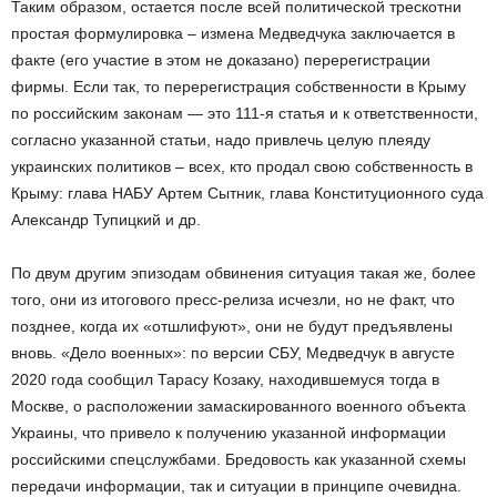
Таким образом, остается после всей политической трескотни
простая формулировка – измена Медведчука заключается в
факте (его участие в этом не доказано) перерегистрации
фирмы. Если так, то перерегистрация собственности в Крыму
по российским законам — это 111-я статья и к ответственности,
согласно указанной статьи, надо привлечь целую плеяду
украинских политиков – всех, кто продал свою собственность в
Крыму: глава НАБУ Артем Сытник, глава Конституционного суда
Александр Тупицкий и др.
По двум другим эпизодам обвинения ситуация такая же, более
того, они из итогового пресс-релиза исчезли, но не факт, что
позднее, когда их «отшлифуют», они не будут предъявлены
вновь. «Дело военных»: по версии СБУ, Медведчук в августе
2020 года сообщил Тарасу Козаку, находившемуся тогда в
Москве, о расположении замаскированного военного объекта
Украины, что привело к получению указанной информации
российскими спецслужбами. Бредовость как указанной схемы
передачи информации, так и ситуации в принципе очевидна.