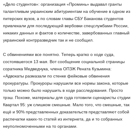
«Дело студентов»: организация «Проминь» выдавал гранты
талантливым украинским абитуриентам на обучение в одном из
питерских вузов, а по словам главы СБУ Баканова студентов
привлекали для последующей вербовки спецслужбами России,
никаких данных и фактов о количестве, завербованных главный
украинский контрразведчик так и не сообщил.
С обвинениями все понятно. Теперь кратко о ходе суда,
состоявшегося 13 мая. Вот сообщение социальной страницы
соратника Медведчука, члена ОПЗЖ Рената Кузьмина:
«Адвокаты размазали по стенке фейковые обвинения
прокуратуры. Прокуроры нарушили все нормы закона, которые
только можно было нарушить в ходе расследования. Просто
трэш. Похоже, материалы для суда готовили сценаристы студии
Квартал 95: уж слишком смешные. Мало того, что смешные, так
ещё и 90% представленных доказательств представляют собой
распечатки каких-то статей из интернета, да и то собранных
неуполномоченными на то органами.