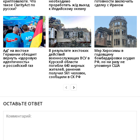
криптовалюте. Что
необходимо
готовности заключить
такое ClarityAct по
проработать ж/д выход
сделку с Ираном
русски?
к Индийскому океану
АдГ на востоке
В результате жестоких
Мэр Хиросимы в
Германии обещает
действий
годовщину
вернуть «здоровую
военнослужащих ВСУ в
бомбардировки осудил
идентичность»
Курской области
РФ, но ни разу не
и российский газ
погибли 640 мирных
упомянул США
жителей, ранения
получил 561 человек,
сообщили в СК РФ
ОСТАВЬТЕ ОТВЕТ