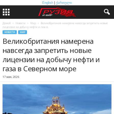
English
|
ქართული
Домой
Новости
Мир
Великобритания намерена навсегда запретить новые
лицензии на добычу нефти и газа в...
НОВОСТИ
МИР
Великобритания намерена
навсегда запретить новые
лицензии на добычу нефти и
газа в Северном море
17 мая, 2026