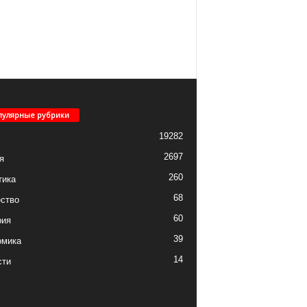
пулярные рубрики
19282
2697
я
260
тика
68
ство
60
рия
39
омика
14
сти