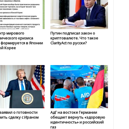
нтр мирового
Путин подписал закон о
ического кризиса
криптовалюте. Что такое
 формируется в Японии
ClarityAct по русски?
ой Корее
заявил о готовности
АдГ на востоке Германии
ить сделку с Ираном
обещает вернуть «здоровую
идентичность» и российский
газ