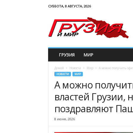
СУББОТА, 8 АВГУСТА, 2026
G
e
w
o
r
l
d
ГРУЗИЯ
МИР
Домой
Новости
Мир
А можно получить офиц
НОВОСТИ
МИР
А можно получит
властей Грузии, 
поздравляют Паш
8 июня, 2026