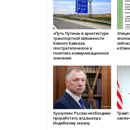
«Путь Путина» в архитектуре
Эпице
транспортной связанности
эконом
Южного Кавказа:
сейчас
геостратегическое и
и Южн
политико-коммуникационное
значение
Хуснуллин: России необходимо
Трамп 
проработать ж/д выход к
заключ
Индийскому океану