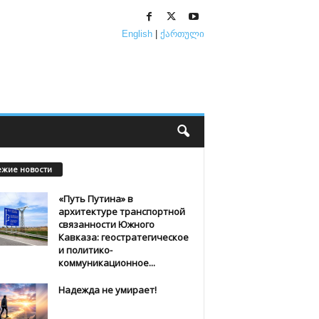
English
|
ქართული
ежие новости
«Путь Путина» в
архитектуре транспортной
связанности Южного
Кавказа: геостратегическое
и политико-
коммуникационное...
Надежда не умирает!