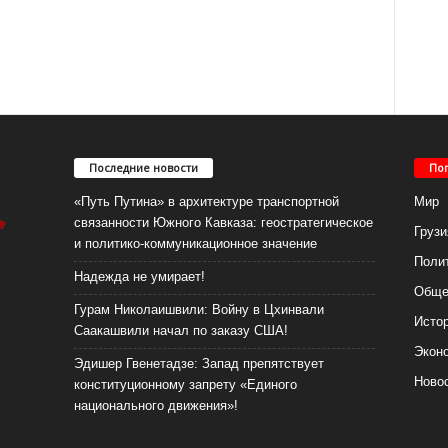
Последние новости
По
«Путь Путина» в архитектуре транспортной
Мир
связанности Южного Кавказа: геостратегическое
Грузи
и политико-коммуникационное значение
Поли
Надежда не умирает!
Обще
Гурам Николаишвили: Войну в Цхинвали
Исто
Саакашвили начал по заказу США!
Экон
Эдишер Гвенетадзе: Запад препятствует
Ново
конституционному запрету «Единого
национального движения»!