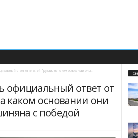
иальный ответ от властей Грузии, на каком основании они...
Св
ь официальный ответ от
на каком основании они
иняна с победой