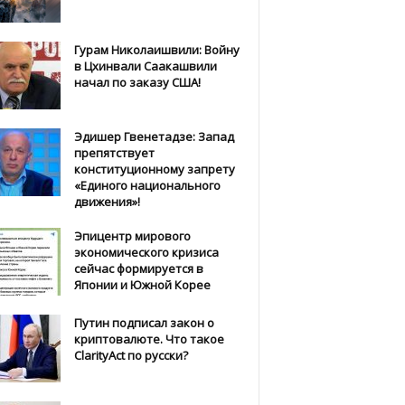
Гурам Николаишвили: Войну
в Цхинвали Саакашвили
начал по заказу США!
Эдишер Гвенетадзе: Запад
препятствует
конституционному запрету
«Единого национального
движения»!
Эпицентр мирового
экономического кризиса
сейчас формируется в
Японии и Южной Корее
Путин подписал закон о
криптовалюте. Что такое
ClarityAct по русски?