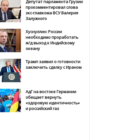
Депутат парламента Грузии
прокомментировал слова
экс-главкома ВСУ Валерия
Залужного
Хуснуллин: России
необходимо проработать
ж/д выход к Индийскому
океану
Трамп заявил о готовности
заключить сделку с Ираном
АдГ на востоке Германии
обещает вернуть
«здоровую идентичность»
и российский газ