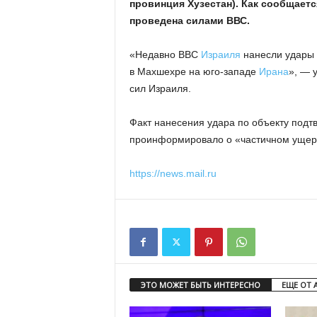
провинция Хузестан). Как сообщаетс
проведена силами ВВС.
«Недавно ВВС
Израиля
нанесли удары 
в Махшехре на юго-западе
Ирана
», — 
сил Израиля.
Факт нанесения удара по объекту подтв
проинформировало о «частичном ущер
https://news.mail.ru
ЭТО МОЖЕТ БЫТЬ ИНТЕРЕСНО
ЕЩЕ ОТ 