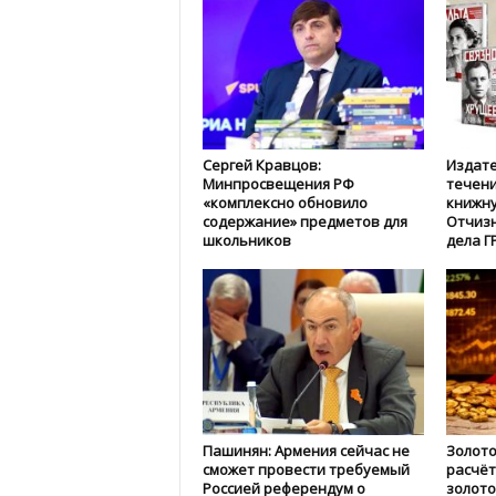
Сергей Кравцов:
Издате
Минпросвещения РФ
течени
«комплексно обновило
книжну
содержание» предметов для
Отчизн
школьников
дела Г
Пашинян: Армения сейчас не
Золото
сможет провести требуемый
расчёт
Россией референдум о
золото