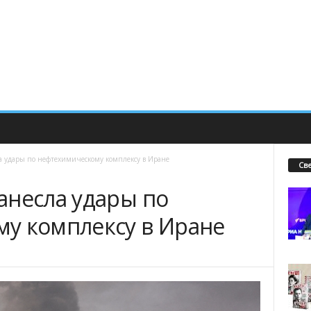
а удары по нефтехимическому комплексу в Иране
Св
анесла удары по
у комплексу в Иране