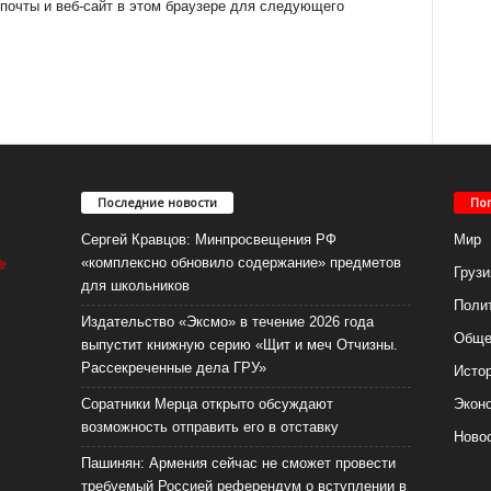
 почты и веб-сайт в этом браузере для следующего
Последние новости
По
Сергей Кравцов: Минпросвещения РФ
Мир
«комплексно обновило содержание» предметов
Грузи
для школьников
Поли
Издательство «Эксмо» в течение 2026 года
Обще
выпустит книжную серию «Щит и меч Отчизны.
Рассекреченные дела ГРУ»
Исто
Соратники Мерца открыто обсуждают
Экон
возможность отправить его в отставку
Ново
Пашинян: Армения сейчас не сможет провести
требуемый Россией референдум о вступлении в