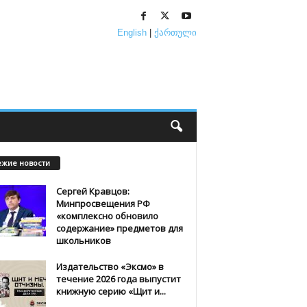
English
|
ქართული
ежие новости
Сергей Кравцов:
Минпросвещения РФ
«комплексно обновило
содержание» предметов для
школьников
Издательство «Эксмо» в
течение 2026 года выпустит
книжную серию «Щит и...