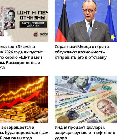
льство «Эксмо» в
Соратники Мерца открыто
е 2026 года выпустит
обсуждают возможность
ю серию «Щит и меч
отправить его в отставку
ы. Рассекреченные
РУ»
 возвращается в
Индия продаёт доллары,
ы. Куда переезжает сам
защищая рупию от нефтяного
й рынок и когда
удара