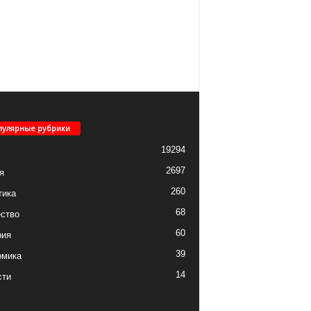
пулярные рубрики
19294
2697
я
260
тика
68
ство
60
рия
39
омика
14
сти