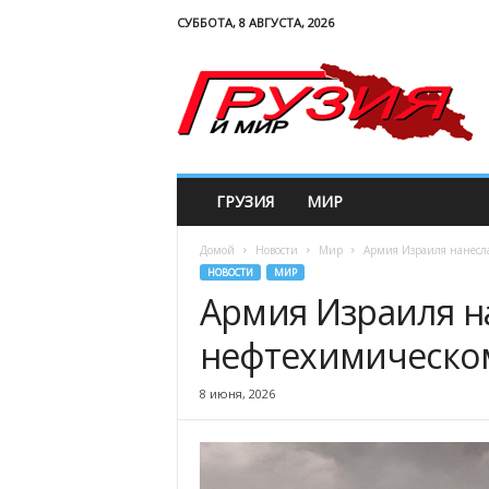
СУББОТА, 8 АВГУСТА, 2026
G
e
w
o
r
l
d
ГРУЗИЯ
МИР
Домой
Новости
Мир
Армия Израиля нанесл
НОВОСТИ
МИР
Армия Израиля н
нефтехимическом
8 июня, 2026