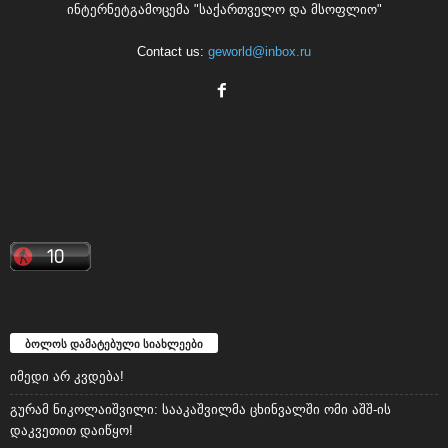
ბოლოს დამატებული სიახლეები
იმედი არ კვდება!
გურამ ნიკოლაიშვილი: სააკაშვილმა ცხინვალში ომი აშშ-ის
დაკვეთით დაიწყო!
ედიშერ გვენეტაძე: “ნაცმოძრაობის” კონსტიტუციურად აკრძალვას
დასავლეთი უშლის ხელს!
“სახელმწიფო ინტერესების საზიანოდ უცხო ქვეყნიდან მართულ და
საქართველოდან მხარდაჭერილ დისკრედიტაციულ
საინფორმაციო კამპანიასთან დაკავშირებით, საბოტაჟის მუხლით
გამოძიება დაიწყო” – სუს