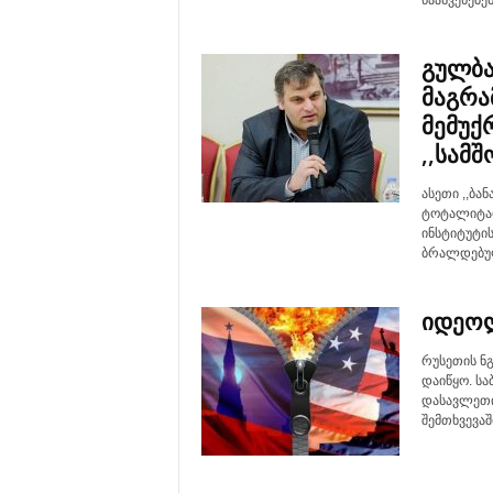
წაასვენებე
გულბა
მაგრა
მემუქ
,,სამშ
ასეთი ,,ბა
ტოტალიტარი
ინსტიტუტი
ბრალდებულ
იდეო
რუსეთის ნ
დაიწყო. სა
დასავლეთის
შემთხვევაში