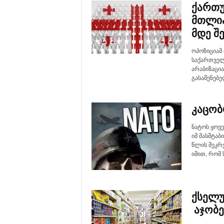
ქართუ
მთლია
მდე შ
ოპოზიციამ 
საქართველ
არაბიზაცია
გასაშენებელ
კაცობ
ნატოს ყოვ
იმ მასშტა
წლის შეკრე
იმით, რომ 
ქსელუ
აჯობე