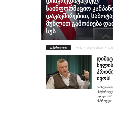
დისკრედიტაციულ
საინფორმაციო კამპან
დაკავშირებით, საბოტა
მუხლით გამოძიება დაი
სუს
ᲡᲐᲥᲐᲠᲗᲕᲔᲚᲝ
Home
ახალი ამბები
საქ
დიმიტ
ხელის
პრორუ
იყოს!
საინფორმა
,,საქართვ
ცდილობს”..
ისწრაფვის