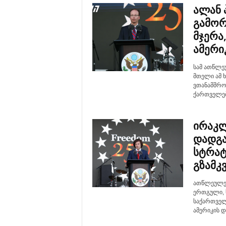
ალან 
გამორ
მჯერა
ამერი
სამ ათწლე
მთელი ამ 
ვთანამშრო
ქართველებ
ირაკლ
დადგა
სტრატ
გზამკვ
ათწლეულებ
ერთგული, ს
საქართველო
ამერიკის 