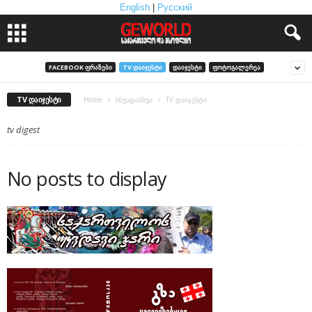
English
|
Русский
FACEBOOK ᲤᲠᲐᲖᲔᲑᲘ
TV ᲓᲐᲘᲯᲔᲡᲢᲘ
ᲓᲐᲘᲯᲔᲡᲢᲘ
ᲤᲝᲢᲝᲒᲐᲚᲔᲠᲔᲐ
TV ᲓᲐᲘᲯᲔᲡᲢᲘ
Home
სხვადასხვა
TV დაიჯესტი
tv digest
No posts to display