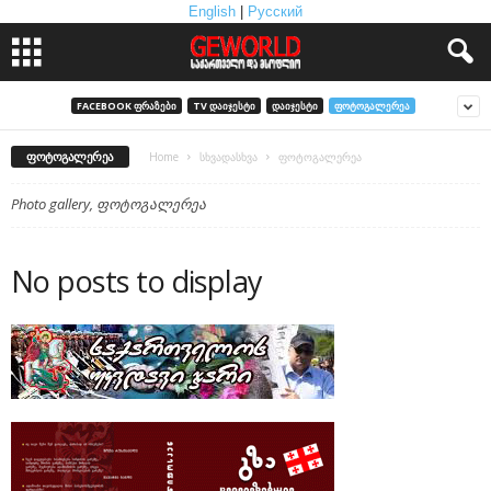
English
|
Русский
FACEBOOK ᲤᲠᲐᲖᲔᲑᲘ
TV ᲓᲐᲘᲯᲔᲡᲢᲘ
ᲓᲐᲘᲯᲔᲡᲢᲘ
ᲤᲝᲢᲝᲒᲐᲚᲔᲠᲔᲐ
ᲤᲝᲢᲝᲒᲐᲚᲔᲠᲔᲐ
Home
სხვადასხვა
ფოტოგალერეა
Photo gallery, ფოტოგალერეა
No posts to display