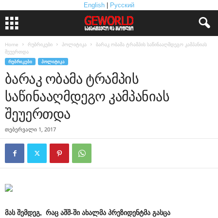
English
|
Русский
Home
რუბრიკები
პოლიტიკა
ბარაკ ობამა ტრამპის საწინააღმდეგო კამპანიას
შეუერთდა
ᲠᲣᲑᲠᲘᲙᲔᲑᲘ
ᲞᲝᲚᲘᲢᲘᲙᲐ
ბარაკ ობამა ტრამპის
საწინააღმდეგო კამპანიას
შეუერთდა
თებერვალი 1, 2017
მას შემდეგ, რაც აშშ-ში ახალმა პრეზიდენტმა გასცა