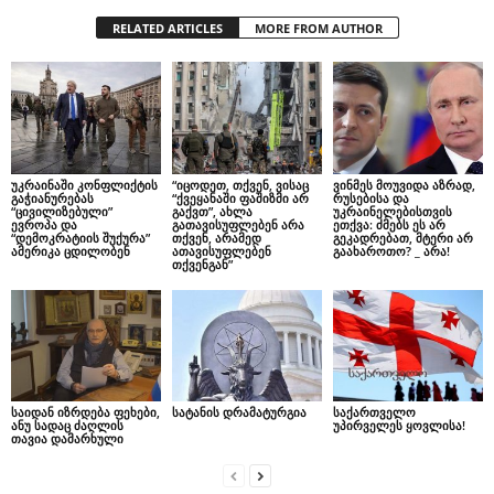
RELATED ARTICLES
MORE FROM AUTHOR
უკრაინაში კონფლიქტის
“იცოდეთ, თქვენ, ვისაც
ვინმეს მოუვიდა აზრად,
გაჭიანურებას
“ქვეყანაში ფაშიზმი არ
რუსებისა და
“ცივილიზებული”
გაქვთ”, ახლა
უკრაინელებისთვის
ევროპა და
გათავისუფლებენ არა
ეთქვა: ძმებს ეს არ
“დემოკრატიის შუქურა”
თქვენ, არამედ
გეკადრებათ, მტერი არ
ამერიკა ცდილობენ
ათავისუფლებენ
გაახაროთო? _ არა!
თქვენგან”
საიდან იზრდება ფეხები,
სატანის დრამატურგია
საქართველო
ანუ სადაც ძაღლის
უპირველეს ყოვლისა!
თავია დამარხული