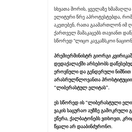
სხვათა შორის, ყველაზე ხმამაღლა
ელიტური წრე აპროტესტებდა, რო
აკეთებენ, რათა გაამართლონ იმ ღ
ქართველ მამაკაცებს თავიანთ დაწ
სწორედ “ლიცო კავკაზსკოი ნაციონ
პრემიერმინისტრ
გიორგი
კვირიკა
დედაქალაქში
არსებობს
დაწესებუ
ეროვნული
და
გენდერული
ნიშნით
არასრულწლოვანთა
პროსტიტუციი
“
ლიბერასტულ
ელიტას
”.
ეს
სწორედ
ის
“
ლიბერასტული
ელი
ვაკის
საცურაო
აუზზე
გამოკრული
გ
ეწერა
,
ქალბატონებს
ვთხოვთ
,
კრი
წყალი
არ
დააბინძურონო
.