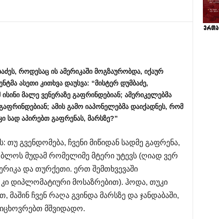
აძეს
,
როდესაც
ის
ამერიკაში
მოგზაურობდა
,
იქაურ
ენტმა
ასეთი
კითხვა
დაუსვა
: “
მისტერ
დუმბაძე
,
მ
ისინი
მალე
ვენერაზე
გაფრინდებიან
;
ამერიკელებმა
გაფრინდებიან
;
ამის
გამო
იაპონელებმა
დაიქადნეს
,
რომ
კი
სად
აპირებთ
გაფრენას
,
მარსზე
?”
 თუ გვენდომება, ჩვენი მიწიდან სადმე გაფრენა,
ობლოს მუდამ რომელიმე მტერი უტევს (ღიად ვერ
ერიკა და თურქეთი. ერთ შემთხვევაში
 კი დიპლომატიური მოსაზრებით). ჰოდა, თუკი
, მაშინ ჩვენ რაღა გვინდა მარსზე და ჯანდაბაში,
ვიცხოვრებთ მშვიდადო.