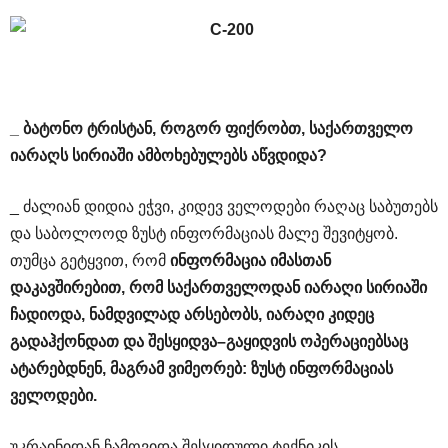
_
ბატონო
ტრისტან
,
როგორ
ფიქრობთ
,
საქართველო
იარაღს
სირიაში
ამბოხებულებს
აწვდიდა
?
_ ძალიან დიდია ეჭვი, კიდევ ველოდები რაღაც საბუთებს
და საბოლოოდ ზუსტ ინფორმაციას მალე შევიტყობ.
თუმცა გეტყვით, რომ
ინფორმაცია
იმასთან
დაკავშირებით
,
რომ
საქართველოდან
იარაღი
სირიაში
ჩადიოდა
,
ნამდვილად
არსებობს
,
იარაღი
კიდეც
გადაჰქონდათ
და
შესყიდვა
–
გაყიდვის
ოპერაციებსაც
ატარებდნენ
,
მაგრამ
ვიმეორებ
:
ზუსტ
ინფორმაციას
ველოდები
.
უკრაინიდან ჩამოვიდა შესყიდული ტექნიკის