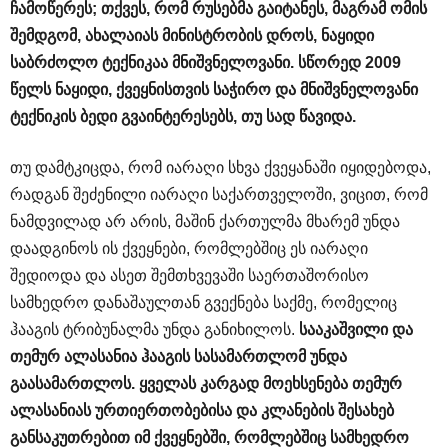
ჩამოწერეს
;
თქვეს
,
რომ
რუსებმა
გაიტანეს
,
მაგრამ
ომის
შემდგომ
,
ახალაიას
მინისტრობის
დროს
,
ნაყიდი
საბრძოლო
ტექნიკაა
მნიშვნელოვანი
.
სწორედ
2009
წელს
ნაყიდი
,
ქვეყნისთვის
საჭირო
და
მნიშვნელოვანი
ტექნიკის
ბედი
გვაინტერესებს
,
თუ
სად
წავიდა
.
თუ დამტკიცდა, რომ იარაღი სხვა ქვეყანაში იყიდებოდა,
რადგან შეძენილი იარაღი საქართველოში, ვიცით, რომ
ნამდვილად არ არის, მაშინ ქართულმა მხარემ უნდა
დაადგინოს ის ქვეყნები, რომლებშიც ეს იარაღი
შედიოდა და ასეთ შემთხვევაში საერთაშორისო
სამხედრო დანაშაულთან გვექნება საქმე, რომელიც
ჰააგის ტრიბუნალმა უნდა განიხილოს.
სააკაშვილი
და
თემურ
ალასანია
ჰააგის
სასამართლომ
უნდა
გაასამართლოს
.
ყველას
კარგად
მოეხსენება
თემურ
ალასანიას
ურთიერთობებისა
და
კლანების
შესახებ
განსაკუთრებით
იმ
ქვეყნებში
,
რომლებშიც
სამხედრო