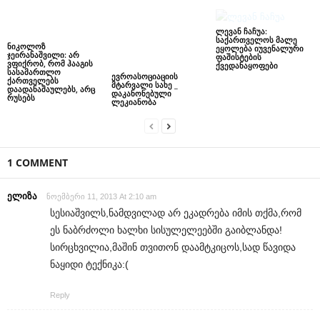
ლევან ჩაჩუა:
საქართველოს მალე
ნიკოლოზ
ეყოლება იუვენალური
ჯეირანაშვილი: არ
ფაშისტების
ვფიქრობ, რომ ჰააგის
ქვედანაყოფები
სასამართლო
ევროასოციაციის
ქართველებს
მტარვალი სახე _
დაადანაშაულებს, არც
დაკანონებული
რუსებს
ლეკიანობა
1 COMMENT
ელიზა
ნოემბერი 11, 2013 At 2:10 am
სესიაშვილს,ნამდვილად არ ეკადრება იმის თქმა,რომ
ეს ნაბრძოლი ხალხი სისულელეებში გაიბლანდა!
სირცხვილია,მაშინ თვითონ დაამტკიცოს,სად წავიდა
ნაყიდი ტექნიკა:(
Reply