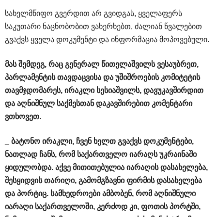
სახელმწიფო გვერდით არ გვიდგას, ყველაფერს
საკუთარი ნაცნობობით ვახერხებთ, ძალიან წვალებით
გვაქვს ყველა დოკუმენტი და ინფორმაცია მოპოვებული.
მას
შემდეგ
,
რაც
გენერალ
წითელაშვილს
ვესაუბრეთ
,
პარლამენტის
თავდაცვისა
და
უშიშროების
კომიტეტის
თავმჯდომარეს
,
ირაკლი
სესიაშვილს
,
დავუკავშირდით
და
აღნიშნულ
საქმესთან
დაკავშირებით
კომენტარი
ვთხოვეთ
.
_
ბატონო
ირაკლი
,
ჩვენ
ხელთ
გვაქვს
დოკუმენტები
,
ნათლად
ჩანს
,
რომ
საქართველო
იარაღს
უკრაინაში
ყიდულობდა
.
აქვე
მითითებულია
იარაღის
დასახელება
,
შესყიდვის
თარიღი
,
გამომგზავნი
ფირმის
დასახელება
და
პორტიც
.
სამხედროები
ამბობენ
,
რომ
აღნიშნული
იარაღი
საქართველოში
,
კერძოდ
კი
,
ფოთის
პორტში
,