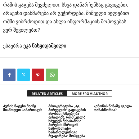
რამის გაგება შევძელით, სხვა დანარჩენსაც გავიგებთ,
არავისი დახმარება არ გვჭირდება. შიშველი ხელებით
ომში ვიბრძოდით და ახლა ინფორმაციის მოპოვებას
ვერ შევძლებთ?
ესაუბრა
ეკა ნასყიდაშვილი
RELATED ARTICLES
MORE FROM AUTHOR
პურის ნატეხი მაინც
პროკურატურა „ტვ
კანონის წინაშე ყველა
მიაწოდეთ სამართალს
პირველის“ გადაცემის
თანასწორია?
ანონსს ეხმაურება
აცხადებს, რომ „ყალბ
სიუჟეტს შესაბამისი
პირების მხრიდან
სამოქალაქო
სამართლებრივი
რეაგირება“ მოჰყვება