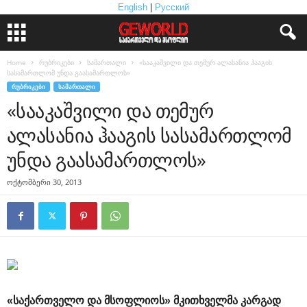
English
|
Русский
Home
რუბრიკები
სამართალი
«სააკაშვილი და თემურ ალასანია ჰააგის
სასამართლომ უნდა გაასამართლოს»
ᲠᲣᲑᲠᲘᲙᲔᲑᲘ
ᲡᲐᲛᲐᲠᲗᲐᲚᲘ
«სააკაშვილი და თემურ
ალასანია ჰააგის სასამართლომ
უნდა გაასამართლოს»
ოქტომბერი 30, 2013
«საქართველო და მსოფლიოს» მკითხველმა კარგად