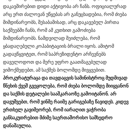
დაკავშირებით დიდი აქტივობა არ ჩანს. ოფიციალურად
არც ერთ ძალოვან უწყებას არ განუცხადებია, რომ ძიება
მიმდინარეობს, შესაბამისად, არც დაკავებულ პირთა
საქმეებში ჩანს, რომ ამ კუთხით გამოძიება
მიმდინარეობს. ნამდვილად შეიძლება, რომ
ყბადაღებული კოჰაბიტაციის ბრალი იყოს. ამიტომ
გადავწყვიტეთ, რომ საპრეზიდენტო არჩევნებს
დაველოდოთ და მერე უფრო გაათმაგებულად
ვიმოქმედებთ, ამ საქმეს ბოლომდე მივყვებით.
პროკურატურაცა
და
თავდაცვის
სამინისტროც
მუდმივად
წნეხის
ქვეშ
გვეყოლება
,
რომ
ძიება
ბოლომდე
მიიყვანონ
და
საქმის
დეტალები
სააშკარაოზე
გამოიტანონ
.
არ
დავუშვებთ
,
რომ
ვინმე
რაიმე
გარიგებაზე
წავიდეს
.
კიდევ
ერთხელ
გავიმეორებ
,
რომ
იარაღით
ვაჭრობა
განსაკუთრებით
მძიმე
საერთაშორისო
სამხედრო
დანაშაულია
.