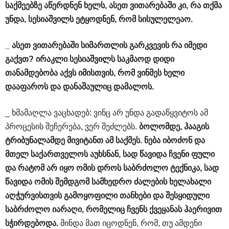
საქმეებზე
აწერდნენ
ხელს
,
ასეთ
ვითარებაში
კი
,
რა
თქმა
უნდა
,
სესიაშვილს
ეტყოდნენ
,
რომ
სისულელეაო
.
_
ასეთ
ვითარებაში
სიმართლის
გარკვევის
რა
იმედი
გაქვთ
?
ირაკლი
სესიაშვილს
საკმაოდ
დიდი
თანამდებობა
აქვს
იმისთვის
,
რომ
ვინმეს
ხელი
დააფაროს
და
დანაშაულიც
დამალოს
.
_ ხმამაღლა ვაცხადებ: ვინც არ უნდა გადაწყვიტოს ამ
პროცესის შეჩერება, ვერ შეძლებს.
ბოლომდე
,
ჰააგის
ტრიბუნალამდე
მივიტანთ
ამ
საქმეს
.
ნება
იბოძონ
და
მთელ
საქართველოს
აუხსნან
,
სად
წავიდა
ჩვენი
ფული
და
რატომ
არ
იყო
ომის
დროს
საბრძოლო
ტექნიკა
,
სად
წავიდა
ომის
შემდგომ
სამხედრო
ძალების
ხელახალი
აღჭურვისთვის
გამოყოფილი
თანხები
და
შესყიდული
საბრძოლო
იარაღი
,
რომელიც
ჩვენს
ქვეყანას
ჰაერივით
სჭირდებოდა
.
მინდა მათ იცოდნენ, რომ, თუ ამდენი