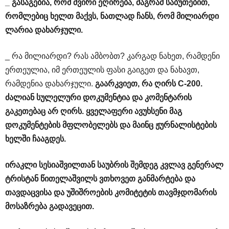
_
გასაგებია
,
რომ
ძვირი
ეღირება
,
მაგრამ
საბუთებით
,
რომლებიც
ხელთ
მაქვს
,
ნათლად
ჩანს
,
რომ
მილიარდი
ლარია
დახარჯული
.
_ რა მილიარდი? რას ამბობთ? კარგად ნახეთ, რამდენი
ერთეულია, იმ ერთეულის ფასი გაიგეთ და ნახავთ,
რამდენია დახარჯული.
გაარკვიეთ
,
რა
ღირს
C
-200.
ძალიან
სულელური
დოკუმენტია
და
კომენტარის
გაკეთებაც
არ
ღირს
.
ყველაფერი
ავუხსენი
მაგ
დოკუმენტების
მფლობელებს
და
მაინც
ჟურნალისტების
ხელში
ჩააგდეს
.
ირაკლი
სესიაშვილთან
საუბრის
შემდეგ
კვლავ
გენერალ
ტრისტან
წითელაშვილს
ვთხოვეთ
განმარტება
და
თავდაცვისა
და
უშიშროების
კომიტეტის
თავმჯდომარის
მოსაზრება
გადავეცით
.