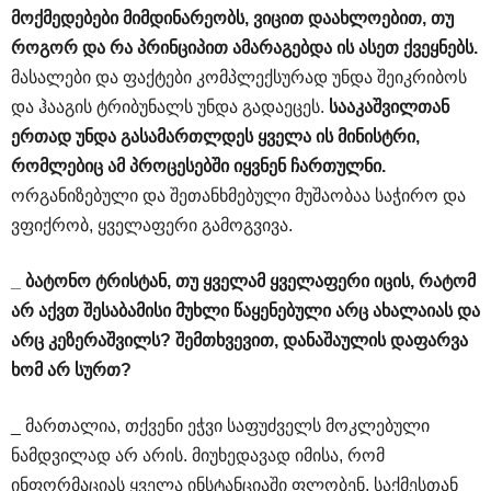
მოქმედებები
მიმდინარეობს
,
ვიცით
დაახლოებით
,
თუ
როგორ
და
რა
პრინციპით
ამარაგებდა
ის
ასეთ
ქვეყნებს
.
მასალები და ფაქტები კომპლექსურად უნდა შეიკრიბოს
და ჰააგის ტრიბუნალს უნდა გადაეცეს.
სააკაშვილთან
ერთად
უნდა
გასამართლდეს
ყველა
ის
მინისტრი
,
რომლებიც
ამ
პროცესებში
იყვნენ
ჩართულნი
.
ორგანიზებული და შეთანხმებული მუშაობაა საჭირო და
ვფიქრობ, ყველაფერი გამოგვივა.
_
ბატონო
ტრისტან
,
თუ
ყველამ
ყველაფერი
იცის
,
რატომ
არ
აქვთ
შესაბამისი
მუხლი
წაყენებული
არც
ახალაიას
და
არც
კეზერაშვილს
?
შემთხვევით
,
დანაშაულის
დაფარვა
ხომ
არ
სურთ
?
_ მართალია, თქვენი ეჭვი საფუძველს მოკლებული
ნამდვილად არ არის. მიუხედავად იმისა, რომ
ინფორმაციას ყველა ინსტანციაში ფლობენ, საქმესთან