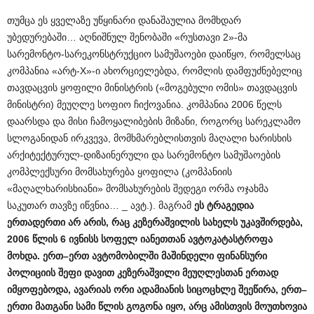
თუმცა ეს ყველაზე უწყინარი დანაშაულია მომხდარ
უბედურებაში… აღნიშნულ შენობაში «რუსთავი 2»-მა
სარემონტო-სარეკონსტრუქციო სამუშაოები დაიწყო, რომელსაც
კომპანია «არტ-X»-ი ახორციელებდა, რომლის დამფუძნებელიც
თავდაცვის ყოფილი მინისტრის («მოგებული ომის» თავდაცვის
მინისტრი) მეუღლე სოფიო ჩიქოვანია. კომპანია 2006 წელს
დაარსდა და მისი ჩამოყალიბების მიზანი, როგორც სარეკლამო
სლოგანიდან ირკვევა, მომხმარებლისთვის მაღალი ხარისხის
არქიტექტურულ-დიზაინერული და სარემონტო სამუშაოების
კომპლექსური მომსახურება ყოფილა (კომპანიის
«მაღალხარისხიანი» მომსახურების შედეგი ორმა ოჯახმა
საკუთარ თავზე იწვნია… _ ავტ.). მაგრამ
ეს
ტრაგედია
ერთადერთი
არ
არის
,
რაც
კეზერაშვილის
სახელს
უკავშირდება
,
2006
წლის
6
ივნისს
სოფელ
იანეთთან
ავტოკატასტროფა
მოხდა
.
ერთ
–
ერთ
ავტომობილში
მაშინდელი
ფინანსური
პოლიციის
შეფი
დავით
კეზერაშვილი
მეუღლესთან
ერთად
იმყოფებოდა
,
ავარიას
ორი
ადამიანის
სიცოცხლე
შეეწირა
,
ერთ
–
ერთი
მათგანი
სამი
წლის
გოგონა
იყო
,
არც
ამისთვის
მოუთხოვია