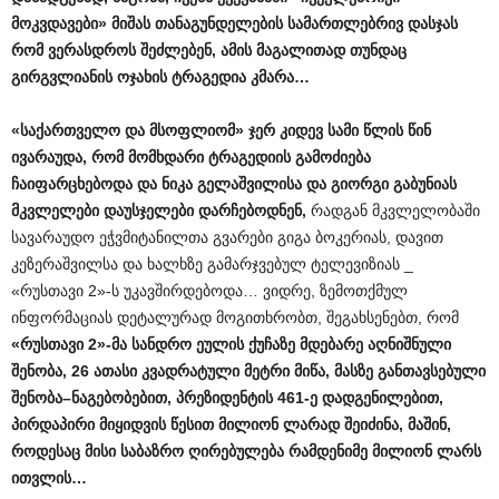
მოკვდავები» მიშას თანაგუნდელების სამართლებრივ დასჯას
რომ ვერასდროს შეძლებენ, ამის მაგალითად თუნდაც
გირგვლიანის ოჯახის ტრაგედია კმარა…
«
საქართველო
და
მსოფლიომ
»
ჯერ
კიდევ
სამი
წლის
წინ
ივარაუდა
,
რომ
მომხდარი
ტრაგედიის
გამოძიება
ჩაიფარცხებოდა
და
ნიკა
გელაშვილისა
და
გიორგი
გაბუნიას
მკვლელები
დაუსჯელები
დარჩებოდნენ
,
რადგან მკვლელობაში
სავარაუდო ეჭვმიტანილთა გვარები გიგა ბოკერიას, დავით
კეზერაშვილსა და ხალხზე გამარჯვებულ ტელევიზიას _
«რუსთავი 2»-ს უკავშირდებოდა… ვიდრე, ზემოთქმულ
ინფორმაციას დეტალურად მოგითხრობთ, შეგახსენებთ, რომ
«
რუსთავი
2»-
მა
სანდრო
ეულის
ქუჩაზე
მდებარე
აღნიშნული
შენობა
, 26
ათასი
კვადრატული
მეტრი
მიწა
,
მასზე
განთავსებული
შენობა
–
ნაგებობებით
,
პრეზიდენტის
461-
ე
დადგენილებით
,
პირდაპირი
მიყიდვის
წესით
მილიონ
ლარად
შეიძინა
,
მაშინ
,
როდესაც
მისი
საბაზრო
ღირებულება
რამდენიმე
მილიონ
ლარს
ითვლის
…