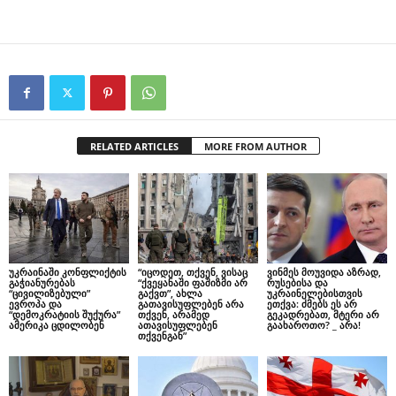
RELATED ARTICLES
MORE FROM AUTHOR
უკრაინაში კონფლიქტის
“იცოდეთ, თქვენ, ვისაც
ვინმეს მოუვიდა აზრად,
გაჭიანურებას
“ქვეყანაში ფაშიზმი არ
რუსებისა და
“ცივილიზებული”
გაქვთ”, ახლა
უკრაინელებისთვის
ევროპა და
გათავისუფლებენ არა
ეთქვა: ძმებს ეს არ
“დემოკრატიის შუქურა”
თქვენ, არამედ
გეკადრებათ, მტერი არ
ამერიკა ცდილობენ
ათავისუფლებენ
გაახაროთო? _ არა!
თქვენგან”