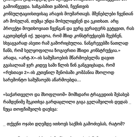
გამოიწვევდა
.
ხაზგასმით
ვამბობ
,
ჩვენთვის
კონსულტაციისთვისაც
არავის
მოუმართავს
.
მშენებლები
ჩვენთან
არ
მოსულან
,
თუმცა
უნდა
მოსულიყვნენ
და
ეკითხათ
.
არც
პროექტი
მოუთხოვიათ
ჩვენგან
და
ვერც
ვერაფერს
გეტყვით
,
რას
აკეთებდნენ
იქ
.
უდავოა
,
რომ
მზიდ
კონსტრუქციებს
შეეხნენ
,
სხვაგვარად
ასეთი
რამ
გამორიცხულია
.
ნანგრევებში
ნათლად
ჩანს
,
რომ
ხელყოფილია
ზოგიერთი
მზიდი
კონსტრუქცია
.»
არადა
, «
არტ
-X»-
ის
სამუშაოების
მწარმოებელმა
დავით
გვასალიამ
ჯერ
კიდევ
სამი
წლის
წინ
განგვიცხადა
,
რომ
«
რუსთავი
2»-
ის
კუთვნილ
შენობაში
კომპანია
მხოლოდ
სარემონტო
სამუშაოებს
აწარმოებდა
…
«
საქართველო
და
მსოფლიომ
»
მომხდარი
ტრაგედიის
შესახებ
რამდენიმე
შეკითხვა
გარდაცლილი
გიგა
გელაშვილის
დედას
_
ნუცა
თოფჩიშვილს
დაუსვა
:
_
თქვენი
ოჯახი
დღემდე
ითხოვს
საქმის
გამოძიებას
,
რატომ
?