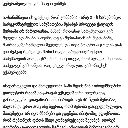
კეზერაშვილისთვის
პასუხი
ვინმეს
…
აღსანიშნავია ის ფაქტიც, რომ
კომპანია
«
არტ
X»-
ს
სარემონტო
–
სარეკონსტრუქციო
სამუშაოების
შესახებ
პროექტი
ქალაქის
მერიაში
არ
წარუდგენია
,
მაშინ, როდესაც სარკმელსაც ვერ
შეცვლი ადამიანი სახლში, თუ ეს მერიასთან არ შეათანხმე,
მაგრამ კეზერაშვილის მეუღლეს და გიგა ბოკერიას ცოლის დას
ვინ შეჰკადრებდა და მოსთხოვდა სარეკონსტრუქციო
სამუშაოების პროექტს? მაშინ ისიც ითქვა, რომ ნგრევა, შენობის
სიძველემ გამოიწვია, რაც კატეგორიულად გამორიცხეს
ექსპერტებმა.
«
საქართველო
და
მსოფლიომ
»
სამი
წლის
წინ
«
თბილზნიეპის
»
დირექტორ
რამაზ
ქაცარავას
ექსკლუზიური
ინტერვიუც
გამოაქვეყნა
.
გთავაზობთ
ამონარიდს
: «
ეს
40
წლის
შენობაა
,
მაგრამ
ეს
დრო
არც
ისე
ბევრია
,
რომ
შენობა
დაძველებულიყო
,
მითუმეტეს
,
არ
იყო
ბზარები
და
ჯდენები
.
ამიტომაც
ვფიქრობთ
,
რომ
რემონტის
დროს
მზიდ
კონსტრუქციებს
შეეხნენ
,
თორემ
ტიხრების
გადაადგილება
ნგრევას
არავითარ
შემთხვევაში
არ