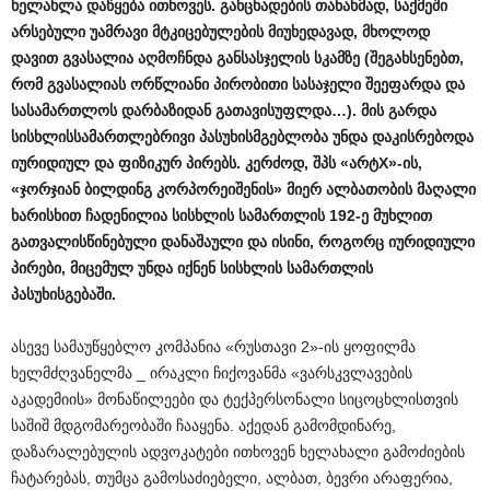
ხელახლა
დაწყება
ითხოვეს
.
განცხადების
თანახმად
,
საქმეში
არსებული
უამრავი
მტკიცებულების
მიუხედავად
,
მხოლოდ
დავით
გვასალია
აღმოჩნდა
განსასჯელის
სკამზე
(
შეგახსენებთ
,
რომ
გვასალიას
ორწლიანი
პირობითი
სასაჯელი
შეეფარდა
და
სასამართლოს
დარბაზიდან
გათავისუფლდა
…).
მის
გარდა
სისხლისსამართლებრივი
პასუხისმგებლობა
უნდა
დაკისრებოდა
იურიდიულ
და
ფიზიკურ
პირებს
.
კერძოდ
,
შპს
«
არტ
X»-
ის
,
«
ჯორჯიან
ბილდინგ
კორპორეიშენის
»
მიერ
ალბათობის
მაღალი
ხარისხით
ჩადენილია
სისხლის
სამართლის
192-
ე
მუხლით
გათვალისწინებული
დანაშაული
და
ისინი
,
როგორც
იურიდიული
პირები
,
მიცემულ
უნდა
იქნენ
სისხლის
სამართლის
პასუხისგებაში
.
ასევე სამაუწყებლო კომპანია «რუსთავი 2»-ის ყოფილმა
ხელმძღვანელმა _ ირაკლი ჩიქოვანმა «ვარსკვლავების
აკადემიის» მონაწილეები და ტექპერსონალი სიცოცხლისთვის
საშიშ მდგომარეობაში ჩააყენა. აქედან გამომდინარე,
დაზარალებულის ადვოკატები ითხოვენ ხელახალი გამოძიების
ჩატარებას, თუმცა გამოსაძიებელი, ალბათ, ბევრი არაფერია,