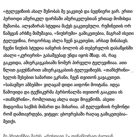
«
ტელევიზიის
ახალ
შენობას
მე
ვაკეთებ
და
ბედნიერი
ვარ
.
ერთი
პერიოდი
ამერიკულ
ფირმაში
ამერიკელებთან
ერთად
მომიხდა
მუშაობა
.
ალჯაზირას
სტუდია
მაქვს
გაკეთებული
.
რუმინეთის
ორ
წამყვან
არხზე
მიმუშავია
, «
ნიუსრუმი
»
გამიკეთებია
,
მაგრამ
ისეთი
ტელევიზია
,
როგორსაც
ახლა
ჩვენ
ვაკეთებთ
,
არსად
მინახავს
.
ჩვენი
ნიუსის
სტუდია
იანვრის
ბოლოს
ან
თებერვლის
დასაწყისში
ახალი
«
კურიერის
»
გასაშვებად
უნდა
იყოს
მზად
.
ის
,
რაც
გაკეთდა
,
ამიერკავკასიაში
ნომერ
პირველი
ტელევიზიაა
.
ათი
წლით
გავუსწარით
ამიერკავკასიის
ტელევიზიებს
. «
თაჩსქრინი
» _
ხელის
შეხებით
სამართი
ეკრანი
,
ჩვენ
თვითონ
გავაკეთეთ
.
«
საბავშვო
ამბებში
»
ვიღაცამ
დიდი
აიფონი
მოიტანა
.
იდეა
წამოვიდა
და
ტექნიკურმა
პერსონალმა
თვითონ
გააკეთა
ის
«
თაჩსქრინი
»,
რომლითაც
ახლა
თავი
მოგვწონს
.
ასეთი
მიდგომაა
საქმის
მიმართ
და
მიხარია
.
ამ
ტელევიზიის
რემონტი
რომ
დამთავრდება
,
ვიტყვი
:
ცხოვრებაში
რაღაც
გამიკეთებია
–
მეთქი
.
მე პრეტენზია მაქვს, «რუსთავი 2» ფინანსურად ძალიან