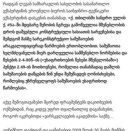
რადგან ლევან სამხარაულის სახელობის სასამართლო
ექსპერტიზის ეროვნული ბიუროს საინჟინრო-ტექნიკური
ექსპერტიზის დასკვნის თანახმად,
«
ქ
.
თბილისში
სანდრო
ეულის
ქ
. #5
ა
–
ში
მდებარე
შენობის
ნგრევა
გამოწვეულია
მშენებლობის
დროს
დაშვებული
კონსტრუქციული
ხასიათის
ხარვეზებისა
და
შემდგომ
მასზე
სარეკონსტრუქციო
სამუშაოების
არაკვალიფიციურად
წარმოების
ერთობლიობით
.
სამუშაოთა
ხელმძღვანელის
მიერ
დარღვეულია
სამშენებლო
ნორმებისა
და
წესების
2-4-80
წ
–
ის
(«
უსაფრთხოების
წესები
მშენელობაში
»)
პუნქტი
2.49-
ის
მოთხოვნები
,
რომელთა
თანახმადაც
დაშლის
სამუშაოების
დაწყების
წინ
უნდა
შემუშავდეს
ღონისძიებები
,
რომლებიც
უზრუნველყოფს
სამუშაოების
უსაფრთხოდ
წარმოებას
».
აქვე შემოგთავაზებთ მცირედ ფრაგმენტებს დაკითხვების
ოქმებიდან, რაც კიდევ უფრო თვალნათლივ დაგანახებთ,
როგორ იკერებოდა «ვარსკვლავების აკადემიის» საქმე…
აღნიშნულ ფაქტთან დაკავშირებით 2009 წლის 30 მაისს მოწმის