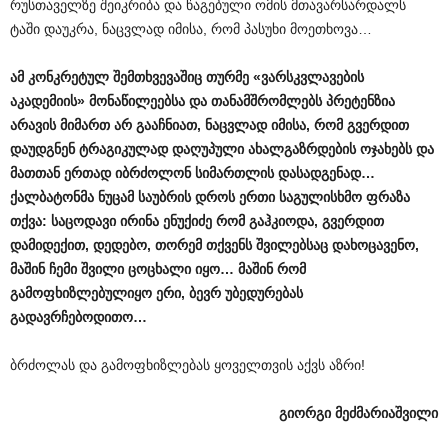
რუსთაველზე შეიკრიბა და წაგებული ომის მთავარსარდალს
ტაში დაუკრა, ნაცვლად იმისა, რომ პასუხი მოეთხოვა…
ამ
კონკრეტულ
შემთხვევაშიც
თურმე
«
ვარსკვლავების
აკადემიის
»
მონაწილეებსა
და
თანამშრომლებს
პრეტენზია
არავის
მიმართ
არ
გააჩნიათ
,
ნაცვლად
იმისა
,
რომ
გვერდით
დაუდგნენ
ტრაგიკულად
დაღუპული
ახალგაზრდების
ოჯახებს
და
მათთან
ერთად
იბრძოლონ
სიმართლის
დასადგენად
…
ქალბატონმა
ნუცამ
საუბრის
დროს
ერთი
საგულისხმო
ფრაზა
თქვა
:
საცოდავი
ირინა
ენუქიძე
რომ
გაჰკიოდა
,
გვერდით
დამიდექით
,
დედებო
,
თორემ
თქვენს
შვილებსაც
დახოცავენო
,
მაშინ
ჩემი
შვილი
ცოცხალი
იყო
…
მაშინ
რომ
გამოფხიზლებულიყო
ერი
,
ბევრ
უბედურებას
გადავრჩებოდითო
…
ბრძოლას და გამოფხიზლებას ყოველთვის აქვს აზრი!
გიორგი
მეძმარიაშვილი