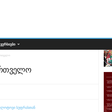
ᲕᲔᲠᲡᲘᲔᲑᲘ
ართველო
ართველო