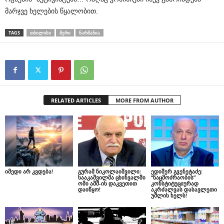
მარჯვე ხელების წყალობით.
TAGS
ᲗᲑᲘᲚᲘᲡᲘ
ᲛᲔᲠᲘ
ᲜᲐᲠᲛᲐᲜᲘᲐ
RELATED ARTICLES
MORE FROM AUTHOR
იმედი არ კვდება!
გურამ ნიკოლაიშვილი:
ედიშერ გვენეტაძე:
სააკაშვილმა ცხინვალში
“ნაცმოძრაობის”
ომი აშშ-ის დაკვეთით
კონსტიტუციურად
დაიწყო!
აკრძალვას დასავლეთი
უშლის ხელს!