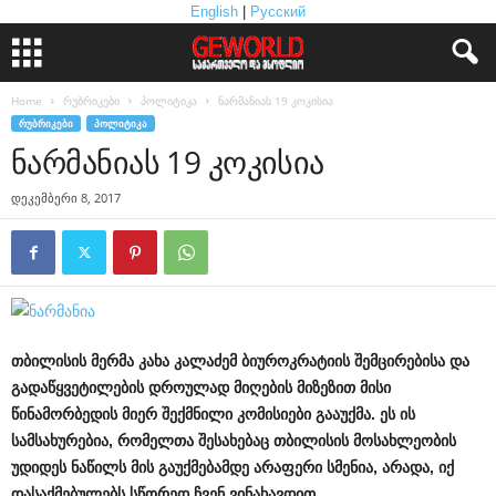
English
|
Русский
Home
რუბრიკები
პოლიტიკა
ნარმანიას 19 კოკისია
ᲠᲣᲑᲠᲘᲙᲔᲑᲘ
ᲞᲝᲚᲘᲢᲘᲙᲐ
ნარმანიას 19 კოკისია
დეკემბერი 8, 2017
თბილისის
მერმა
კახა
კალაძემ
ბიუროკრატიის
შემცირებისა
და
გადაწყვეტილების
დროულად
მიღების
მიზეზით
მისი
წინამორბედის
მიერ
შექმნილი
კომისიები
გააუქმა
.
ეს
ის
სამსახურებია
,
რომელთა
შესახებაც
თბილისის
მოსახლეობის
უდიდეს
ნაწილს
მის
გაუქმებამდე
არაფერი
სმენია
,
არადა
,
იქ
დასაქმებულებს
სწორედ
ჩვენ
ვინახავდით
.