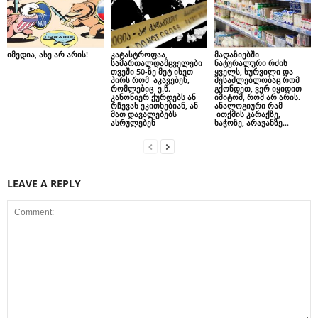
იმედია, ასე არ არის!
კატასტროფაა,
მაღაზიებში
სამართალდამცველები
ნატურალური რძის
თვეში 50-ზე მეტ ისეთ
ყველს, სურვილი და
პირს რომ აკავებენ,
შესაძლებლობაც რომ
რომლებიც ე.წ.
გქონდეთ, ვერ იყიდით
კანონიერ ქურდებს ან
იმიტომ, რომ არ არის.
რჩევას ეკითხებიან, ან
ანალოგიური რამ
მათ დავალებებს
ითქმის კარაქზე,
ასრულებენ
ხაჭოზე, არაჟანზე…
LEAVE A REPLY