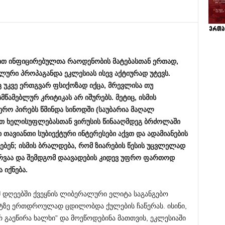
ით
ინფიცირებულთა
რაოდენობის
მატებასთან
ერთად
,
ლური
პროპაგანდა
ეკლესიას
ისევ
აქტიურად
უტევს
.
ც
უკვე
ერთგვარ
ფსიქოზად
იქცა
,
მრევლისა
თუ
მწამებლურ
კრიტიკას
არ
იშურებს
.
მეტიც
,
ისმის
ერო
პირებს
წმინდა
სინოდში
(
საუბარია
მაღალ
თ
ხელისუფლებასთან
ვირუსის
წინააღმდეგ
ბრძოლაში
ი
თავიანთი
სუბიექტური
ინტერესები
აქვთ
და
ადამიანების
ებენ
;
ისმის
ბრალდება
,
რომ
ზიარების
წესის
უცვლელად
რვაა
და
შემდგომ
დაავადების
კიდევ
უფრო
ფართოდ
ა
იქნება
.
მ დღეებში ქვეყნის ლიბერალური ელიტა საგანგებო
ტზე ერთდროულად ცდილობდა ქულების ჩაწერას. ისინი,
რ გაეწირა ხალხი” და მოეწოდებინა მათთვის, ეკლესიაში