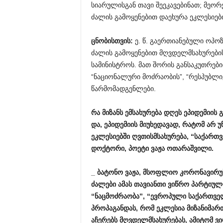
სიარულისგან თავი შეეკავებინათ; მეორე
ძალის გამოყენებით დაეხურა ეკლესიები
ცნობისთვის
:
ე. წ. გაერთიანებული ოპო
ძალის გამოყენებით მღვდელმსახურების
სამინისტროს. მათ შორის განსაკუთრებ
“ნაციონალური მოძრაობის”, “რესპუბლი
წარმომადგენლები.
რა
მიზანს
ემსახურება
დღეს
ეპიდემიის
გ
და
,
ეპიდემიის
მიუხედავად
,
რატომ
არ
უ
ეკლესიებში
ღვთისმსახურება
, “
საქართ
დოქტორი
,
პოეტი
ვაჟა
ოთარაშვილი
.
_
ბატონო
ვაჟა
,
მსოფლიო
კორონავირუ
ძალები
ამას
თავიანთი
ვიწრო
პარტიულ
“
ნაცმოძრაობა
”, “
ევროპული
საქართვ
პროპაგანდას
,
რომ
ეკლესია
მიზანიმა
აჩერებს
მღვდელმსახურებას
,
ამიტომ
ვი