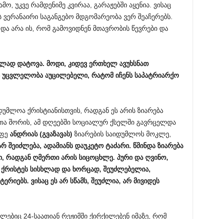
, უკვე რამდენიმე კვირაა, გარაჟებში აყენია. ვისაც
ას ვერანაირი საგანგებო მდგომარეობა ვერ შეაჩერებს.
 და არა ის, რომ გამოვიდნენ მთავრობის წევრები და
ელად
დატოვა
.
მოდი
,
კიდევ
ერთხელ
ავუხსნათ
უცვლელობა
აუცილებელი
,
რატომ
იჩენს
საპატრიარქო
დუმლოა ქრისტიანისთვის, რადგან ეს არის ზიარება
თა შორის, ამ დღეებში სოციალურ ქსელში გავრცელდა
უფე
ანდრიას
(
გვაზავას
)
ზიარების საიდუმლოს მოკლე,
არ
შეიძლება
,
ადამიანს
დაუკეტო
ტაძარი
.
წმინდა
ზიარება
ი
,
რადგან
ღმერთი
არის
სიცოცხლე
.
პური
და
ღვინო
,
ქრისტეს
სისხლად
და
ხორცად
,
შეუძლებელია
,
ქტერიებს
.
ვისაც
ეს
არ
სწამს
,
შეუძლია
,
არ
მივიდეს
ებიც 24-საათიან რეჟიმში ქირქილებენ იმაზე, რომ