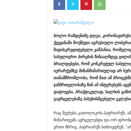
ბოლო
რამდენიმე
დღეა
,
კორონავირუს
ქვეყანაში
მოქმედი
აგრესიული
ლიბერა
მადისკრედიტებელი
კამპანია
,
რომელი
სასულიერო
პირების
წინააღმდეგ
ცილის
ბრალდებები
,
რომ
კონკრეტულ
სასული
იერარქებზე
)
მიზანმიმართულად
არ
სურ
თანამშრომლობა
,
რომ
მათ
ამ
პროცესშ
ჯანმრთელობაზე
წინ
ამ
ინტერესებს
აყენ
დატოვება
,
პრაქტიკულად
,
ხალხის
გაწი
გავრცელებაზე
პასუხისმგებელი
ეკლესი
რაც შეეხება კათოლიკოს-პატრიარქს, ა
მიმართვებს ავრცელებდა და ორ ფრონ
ერთი მხრივ, პატრიარქს სთხოვდნენ, “ა