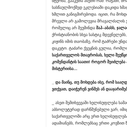
მტერმა, გააკეთა ასეთი რამ: რაჭაში, 
სასწაულმოქმედ ეკლესიაში დაკიდა ხმალ
ხმლით განიგმირებოდა. იცით, რა მოხ
მრევლი არ გამოლევია მრავალძალის ეკ
რომელიც არ შეუშინდა
შაჰ
–
აბასს
,
ჯალ
ქრისტიანობის სხვა სასტიკ მდევნელებს
კიჟინს იმის თაობაზე, რომ ტაძრები უნდ
დაკეტო. ტაძარი ქვეყნის გულია, რომლ
საქართველოს
მთავრობას
,
ხელი
შეუწყ
კომენდანტის
საათი
!
როგორ
შეიძლება
მისტერიისა
…
_
და
მაინც
,
თუ
მოხდება
ისე
,
რომ
სააღ
ვთქვათ
,
დაიჭერენ
ვინმეს
ან
დააჯარიმე
_ ასეთ შემთხვევაში ხელისუფლება სამ
აბსოლუტურად დარწმუნებული ვარ, იმიტ
საქართველოში არც ერთ ხელისუფლებას 
ადამიანებს, რომლებსაც ერთი კოვზით ზი