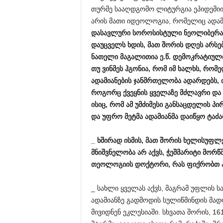
თურმე სააღდგომო ლიტურგია ეპიდემიის
არის მათი იდეოლოგია, რომელიც ადამ
დასავლური
სოროსისტული
ნეოლიბერა
დაუცველს
ხდის
,
მათ
შორის
დღეს
არსე
ნათელი
მაგალითია
ე
.
წ
.
დემოკრატიულ
თუ
ვინმეს
ჰგონია
,
რომ
იმ
ხალხს
,
რომე
ადამიანების
ჯანმრთელობა
ადარდებს
,
როგორც
ქვეყნის
ყველაზე
მძლავრი
და
ისიც
,
რომ
ამ
უმძიმესი
განსაცდელის
პი
და
უფრო
მეტმა
ადამიანმა
დაიწყო
ტაძა
_
ხშირად
ისმის
,
მათ
შორის
ხელისუფლე
მნიშვნელობა
არ
აქვს
,
ჭეშმარიტი
მორწმ
თეოლოგიის
დოქტორი
,
რას
ფიქრობთ
_ სახლი ყველას აქვს, მაგრამ უფლის ს
ადამიანზე გადმოდის სულიწმინდის მად
მივიდნენ ეკლესიაში. სხვათა შორის, 1