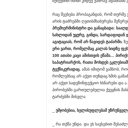
შეწევნით ისინი კიდევ უამრავ ადამიანს 
რაც შეეხება პროპაგანდას, რომ თურმე
არის ტაძრებში ღვთისმსახურება შეჩერ
პრემიერმინისტრი
და
განაცხადა
:
სააღ
სახლიდან
უყურე
,
გინდა
,
სარდაფიდან
აგიტაციას
,
რომ
არ
წავიდეს
ტაძარში
.
ზუ
ერი
ვართ
,
რომელმაც
კალას
ხიდზე
ფეხ
100
ათასი
კაცი
ამისთვის
ეწამა
…
პირიქ
საპატრიარქოს
,
რათა
მოხდეს
ეკლესიაშ
ტექნიკურადაც
.
ამას იმიტომ ვამბობ, რო
რომლებსაც არ აქვთ თუნდაც ხმის გამ
არ აქვთ სადეზინფექციო ხსნარები და ა.
პირობებში გართულებულია ქვეყნის მას
ტარძებში მისვლა.
_
უმჯობესია
,
ხელისუფლებამ
უზრუნველ
_ რა თქმა უნდა. და ეს სავსებით შესა