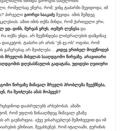
მრავალძალის წმინდა გიორგის სახელობის
ი, რომელსაც ეწერა, რომ, ვინც ტაძარში შევიდოდა, იმ
და? პირველი
გიორგი
სააკაძე
შევიდა. იმის შემდეგ
ლესიას. ამით იმის თქმა მინდა, რომ ქართველი ერი,
ალ
ედ
–
დინს
,
მურვან
ყრუს
,
თემურ
ლენგსა
და
, რა თქმა უნდა, არ შეუშინდება ლიბერალების დამცინავ
ა დაიკეტოს. ტაძარი არ არის “ენ-ჯე-ოს” ოფისი, რომ
ის გაჩერებაც არ შეიძლება…
კიდევ
ერთხელ
მოვუწოდებ
ოს
მრევლის
მისვლას
სააღდგომო
წირვაზე
.
არავითარი
აღდგომის
დღესასწაულის
გადატანა
,
უდიდესი
ღვთიური
დგომო
წირვაზე
მიმავალ
მრევლს
პრობლემა
შეექმნება
,
ბენ
,
რა
შეიძლება
ამას
მოჰყვეს
?
არცხვინოდ დაასრულებს არსებობას. ამაში
ომ, რომ უფლის წინააღმდეგ მიმავალ გზაზე
არ გაუმარჯვია. აქვე ვისარგებლებ შემთხვევით და იმ
არების ეშინიათ, შევახსენებ, რომ იტალიაში, ტურინის