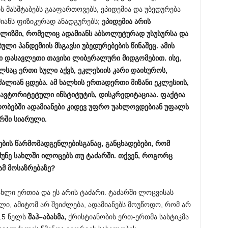
 მასშტაბებს გააფართოვებს, ეპიდემია და უბედურება
იანს ფიზიკურად ანადგურებს;
ეპიდემია
არის
ლიზმი
,
რომელიც
ადამიანს
აბსოლუტურად
უსუსურსა
და
ბული
პანდემიის
მსგავსი
უბედურებების
წინაშეც
.
ამის
ი
დასავლეთი
თავისი
ლიბერალური
მიდგომებით
.
ისე
,
ლსაც
ერთი
სული
აქვს
,
ეკლესიის
კარი
დაიხუროს
,
ძალიან
ცდება
.
ამ
ხალხის
ერთადერთი
მიზანი
ეკლესიის
,
ავტორიტეტული
ინსტიტუტის
,
დისკრედიტაციაა
.
ფაქტია
რობებში
ადამიანები
კიდევ
უფრო
უახლოვდებიან
უფალს
რში
სიარული
.
ბის
წარმომადგენლებისგანაც
,
განცხადებები
,
რომ
უნე
სახლში
ილოცებს
თუ
ტაძარში
.
თქვენ
,
როგორც
ამ
მოსაზრებაზე
?
ახლი ერთია და ეს არის ტაძარი. ტაძარში ლოცვისას
ლი, ამიტომ არ შეიძლება, ადამიანებს მოუწოდო, რომ არ
615 წელს
შაჰ
–
აბასმა
,
ქრისტიანობის ერთ-ერთმა სასტიკმა