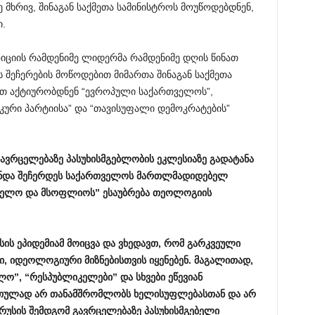
 მხრივ, შინაგან საქმეთა სამინისტროს მოუწოდებდნენ,
.
ზიციის რამდენიმე ლიდერმა რამდენიმე დღის წინათ
 შეჩერების მოწოდებით მიმართა შინაგან საქმეთა
ით აქტიურობდნენ “ევროპული საქართველოს”,
კური პარტიისა” და “თავისუფალი დემოკრატების”
ავრცელებაზე
პასუხისმგებლობის
ეკლესიაზე
გადატანა
ნდა
შეჩერდეს
საქართველოს
მართლმადიდებელ
ველო
და
მსოფლიოს
”
ესაუბრება
თეოლოგიის
სის
ეპიდემიამ
მოიცვა
და
ვხედავთ
,
რომ
გარკვეული
ი
,
იდეოლოგიური
მიზნებისთვის
იყენებენ
.
მაგალითად
,
ელო
”, “
რესპუბლიკელები
”
და
სხვები
ეწევიან
რთულად
არ
თანამშრომლობს
ხელისუფლებასთან
და
არ
რუსის
შემდგომ
გავრცელებაზე
პასუხისმგებელი