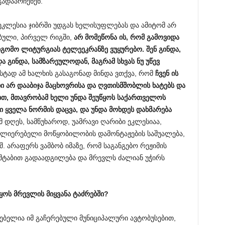
გადაარჩენენ.
 ეკლესია ჯიბრში უდგას ხელისუფლებას და ამიტომ არ
ებული, პირველ რიგში,
არ
მომეწონა
ის
,
რომ
გამოვიდა
დგომო
ლიტურგიას
ტელეეკრანზე
ვუყურებო
.
შენ
გინდა
,
და
გინდა
,
სამზარეულოდან
,
მაგრამ
სხვას
ნუ
უწევ
სტად ამ ხალხის გასაგონად მინდა ვთქვა, რომ
ჩვენ
ის
ი
არ
დააბიჯა
მაცხოვრისა
და
ღვთისმშობლის
ხატებს
და
ით
,
მთავრობამ
ხელი
უნდა
შეუწყოს
საქართველოს
ი
ყველა
ნორმის
დაცვა
,
და
უნდა
მოხდეს
დახმარება
მ დღეს, სამწუხაროდ, უამრავი ღარიბი ეკლესიაა,
აძლიერებელი მოწყობილობის დამონტაჟების საშუალება,
შ. არაფერს ვამბობ იმაზე, რომ საგანგებო რეჟიმის
შტაბით გადაადგილება და მრევლს ძალიან უჭირს
ყოს
მრევლის
მიყვანა
ტაძრებში
?
ძლებელია იმ გაჩერებული მუნიციპალური ავტობუსებით,