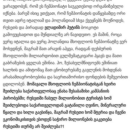
ვარაუდობენ, რომ ეს ჩემპიონატი საუკეთესოდ ორგანიზებული
იქნება. ბარემ ისიც ვთქვათ, რომ ჩემპიონატის დაწყებამდე ორი
თვით ადრე იტალიამ და ჰოლანდიამ სხვა ქვეყნებს მოუწოდეს,
რუსეთს და პირადად
ვლადიმირ
პუტინს
ბოიკოტი
გამოვუცხადოთ და მუნდიალზე არ წავიდეთო. ეს მაშინ, როცა
ვერც იტალია და ვერც ჰოლანდია მსოფლიოს ჩემპიონატზე ვერ
მოხვდნენ, მაგრამ მათ არავინ აჰყვა, რადგან ფეხბურთს
მსოფლიოში მილიარდობით გულშემატკივარი ჰყავს და მათი
გაბრაზების ყველას ეშინია. ჰო, ზესახელმწიფოებს ეშინიათ
ხალხის და ამიტომაც მათ ცნობიერებაზე გავლენის მოხდენას
არასამთავრობოებისა და საერთაშორისო ფონდების მეშვეობით
ცდილობენ.
მომავალი
მსოფლიოს
ჩემპიონატისგან
ხეირი
შეიძლება
საქართველოსაც
ენახა
შესაბამისი
კამპანიის
პირობებში
;
რუსეთში
ჩასულ
მილიონობით
ტურისტს
ხომ
შეიძლებოდა
საქართველოდან
გატანილი
ღვინო
,
მინერალური
წყალი
და
ხილი
გაესინჯა
,
მაგრამ
რუსეთი
ხომ
მტერია
და
ჩვენი
ეკონომიკისთვის
ესოდენ
საჭირო
მილიონების
გაკეთება
რუსეთში
თურმე
არ
შეიძლება
?!