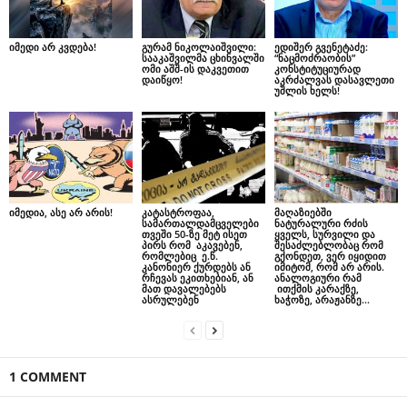
იმედი არ კვდება!
გურამ ნიკოლაიშვილი:
ედიშერ გვენეტაძე:
სააკაშვილმა ცხინვალში
“ნაცმოძრაობის”
ომი აშშ-ის დაკვეთით
კონსტიტუციურად
დაიწყო!
აკრძალვას დასავლეთი
უშლის ხელს!
იმედია, ასე არ არის!
კატასტროფაა,
მაღაზიებში
სამართალდამცველები
ნატურალური რძის
თვეში 50-ზე მეტ ისეთ
ყველს, სურვილი და
პირს რომ აკავებენ,
შესაძლებლობაც რომ
რომლებიც ე.წ.
გქონდეთ, ვერ იყიდით
კანონიერ ქურდებს ან
იმიტომ, რომ არ არის.
რჩევას ეკითხებიან, ან
ანალოგიური რამ
მათ დავალებებს
ითქმის კარაქზე,
ასრულებენ
ხაჭოზე, არაჟანზე…
1 COMMENT