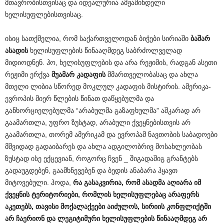
მთავრობისთვისაც და იდეალურია ამჟამინდელი
ხელისუფლებისთვისაც.
ისიც სათქმელია, რომ საქართველოდან ბიჭები სირიაში
ბაშარ
ასადის
ხელისუფლების წინააღმდეგ საბრძოლველად
მიდიოდნენ. ჰო, ხელისუფლების და არა რეჟიმის, რადგან ასეთი
რეჟიმი ერქვა
მუამარ
კადაფის
მმართველობასაც და ახლა
მთელი ლიბია სწორედ მოკლულ კადაფის მისტირის. ამერიკა-
ევროპის მიერ წლების წინათ დაწყებულმა და
განხორციელებულმა “არაბულმა გაზაფხულმა” აშკარად არ
გაამართლა, უფრო ზუსტად, არაბული ქვეყნებისთვის არ
გაამართლა, თორემ ამერიკამ და ევროპამ ნავთობის საბადოები
მშვიდად გადაიბარეს და ახლა ადგილობრივ მოსახლეობას
ზუსტად ისე ექცევიან, როგორც ჩვენ _ შიგადაშიგ გრანტებს
გადაუგდებენ, გაამხნევებენ და ბედის ანაბარა ჰყავთ
მიტოვებული. ჰოდა,
რა
გასაკვირია
,
რომ
ასადმა
აღიარა
იმ
ქვეყნის
ტერიტორიები
,
რომლის
ხელისუფლებაც
არაფერს
აკეთებს
,
თავისი
მოქალაქეები
აიძულოს
,
სირიის
კონფლიქტში
არ
ჩაერიონ
და
ლეგიტიმური
ხელისუფლების
წინააღმდეგ
არ