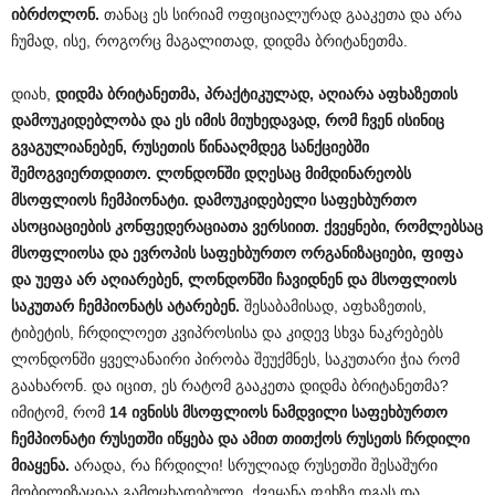
იბრძოლონ
.
თანაც ეს სირიამ ოფიციალურად გააკეთა და არა
ჩუმად, ისე, როგორც მაგალითად, დიდმა ბრიტანეთმა.
დიახ,
დიდმა
ბრიტანეთმა
,
პრაქტიკულად
,
აღიარა
აფხაზეთის
დამოუკიდებლობა
და
ეს
იმის
მიუხედავად
,
რომ
ჩვენ
ისინიც
გვაგულიანებენ
,
რუსეთის
წინააღმდეგ
სანქციებში
შემოგვიერთდითო
.
ლონდონში
დღესაც
მიმდინარეობს
მსოფლიოს
ჩემპიონატი
.
დამოუკიდებელი
საფეხბურთო
ასოციაციების
კონფედერაციათა
ვერსიით
.
ქვეყნები
,
რომლებსაც
მსოფლიოსა
და
ევროპის
საფეხბურთო
ორგანიზაციები
,
ფიფა
და
უეფა
არ
აღიარებენ
,
ლონდონში
ჩავიდნენ
და
მსოფლიოს
საკუთარ
ჩემპიონატს
ატარებენ
.
შესაბამისად, აფხაზეთის,
ტიბეტის, ჩრდილოეთ კვიპროსისა და კიდევ სხვა ნაკრებებს
ლონდონში ყველანაირი პირობა შეუქმნეს, საკუთარი ჭია რომ
გაახარონ. და იცით, ეს რატომ გააკეთა დიდმა ბრიტანეთმა?
იმიტომ, რომ
14
ივნისს
მსოფლიოს
ნამდვილი
საფეხბურთო
ჩემპიონატი
რუსეთში
იწყება
და
ამით
თითქოს
რუსეთს
ჩრდილი
მიაყენა
.
არადა, რა ჩრდილი! სრულიად რუსეთში შესაშური
მობილიზაციაა გამოცხადებული, ქვეყანა ფეხზე დგას და