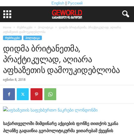
English
|
Русский
Home
რუბრიკები
პოლიტიკა
დიდმა ბრიტანეთმა, პრაქტიკულად, აღიარა
აფხაზეთის დამოუკიდებლობა
ᲠᲣᲑᲠᲘᲙᲔᲑᲘ
ᲞᲝᲚᲘᲢᲘᲙᲐ
დიდმა ბრიტანეთმა,
პრაქტიკულად, აღიარა
აფხაზეთის დამოუკიდებლობა
ივნისი 8, 2018
საქართველოში
მიმდინარე
აქციების
ფონზე
თითქოს
უკანა
პლანზე
გადაიწია
გეოპოლიტიკურმა
ვითარებამ
ქვეყნის