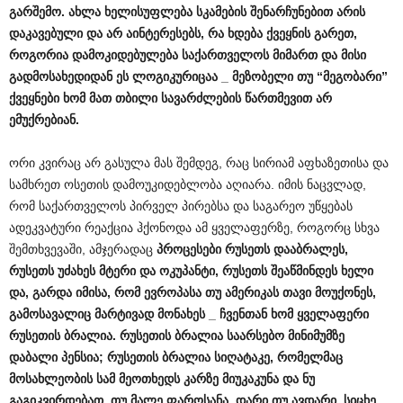
გარშემო
.
ახლა
ხელისუფლება
სკამების
შენარჩუნებით
არის
დაკავებული
და
არ
აინტერესებს
,
რა
ხდება
ქვეყნის
გარეთ
,
როგორია
დამოკიდებულება
საქართველოს
მიმართ
და
მისი
გადმოსახედიდან
ეს
ლოგიკურიცაა
_
მეზობელი
თუ
“
მეგობარი
”
ქვეყნები
ხომ
მათ
თბილი
სავარძლების
წართმევით
არ
ემუქრებიან
.
ორი კვირაც არ გასულა მას შემდეგ, რაც სირიამ აფხაზეთისა და
სამხრეთ ოსეთის დამოუკიდებლობა აღიარა. იმის ნაცვლად,
რომ საქართველოს პირველ პირებსა და საგარეო უწყებას
ადეკვატური რეაქცია ჰქონოდა ამ ყველაფერზე, როგორც სხვა
შემთხვევაში, ამჯერადაც
პროცესები
რუსეთს
დააბრალეს
,
რუსეთს
უძახეს
მტერი
და
ოკუპანტი
,
რუსეთს
შეაწმინდეს
ხელი
და
,
გარდა
იმისა
,
რომ
ევროპასა
თუ
ამერიკას
თავი
მოუქონეს
,
გამოსავალიც
მარტივად
მონახეს
_
ჩვენთან
ხომ
ყველაფერი
რუსეთის
ბრალია
.
რუსეთის
ბრალია
საარსებო
მინიმუმზე
დაბალი
პენსია
;
რუსეთის
ბრალია
სიღატაკე
,
რომელმაც
მოსახლეობის
სამ
მეოთხედს
კარზე
მიუკაკუნა
და
ნუ
გაგიკვირდებათ
,
თუ
მალე
ფაროსანა
,
დარი
თუ
ავდარი
,
სიცხე
,