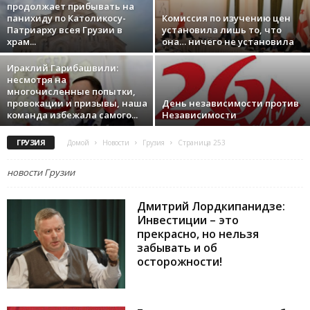
продолжает прибывать на
панихиду по Католикосу-
Комиссия по изучению цен
Патриарху всея Грузии в
установила лишь то, что
храм...
она… ничего не установила
Ираклий Гарибашвили:
несмотря на
многочисленные попытки,
провокации и призывы, наша
День независимости против
команда избежала самого...
Независимости
ГРУЗИЯ
Домой
Новости
Грузия
Страница 253
новости Грузии
Дмитрий Лордкипанидзе:
Инвестиции – это
прекрасно, но нельзя
забывать и об
осторожности!