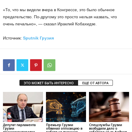
«То, что мы видели вчера в Конгрессе, это было обычное
предательство. По-другому это просто нельзя назвать, что
очень печально», — сказал Ираклий Кобахидзе.
Источник:
Sputnik Грузия
ЭТО МОЖЕТ БЫТЬ ИНТЕРЕСНО
ЕЩЕ ОТ АВТОРА
Депутат парламента
Премьер Грузии
Спецслужбы Грузии
Грузии
обвинил оппозицию в
возбудили дело о
прокомментировал
работе на внешние
саботаже из-за фейков