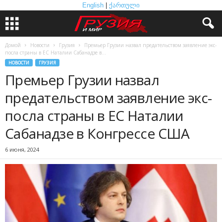
English
|
ქართული
Домой
Новости
Грузия
Премьер Грузии назвал предательством заявление экс-
посла страны в ЕС Наталии Сабанадзе в...
НОВОСТИ
ГРУЗИЯ
Премьер Грузии назвал
предательством заявление экс-
посла страны в ЕС Наталии
Сабанадзе в Конгрессе США
6 июня, 2024