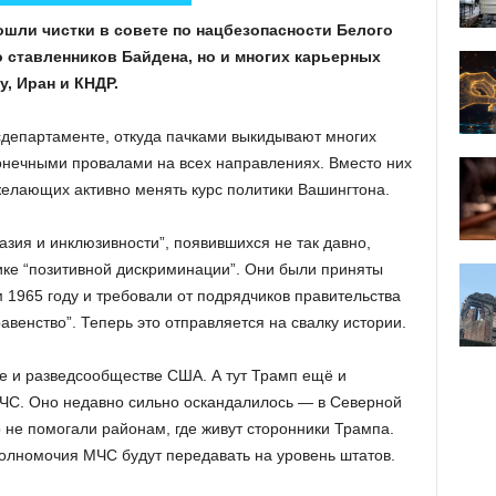
ошли чистки в совете по нацбезопасности Белого
 ставленников Байдена, но и многих карьерных
у, Иран и КНДР.
сдепартаменте, откуда пачками выкидывают многих
онечными провалами на всех направлениях. Вместо них
желающих активно менять курс политики Вашингтона.
зия и инклюзивности”, появившихся не так давно,
ике “позитивной дискриминации”. Они были приняты
1965 году и требовали от подрядчиков правительства
венство”. Теперь это отправляется на свалку истории.
е и разведсообществе США. А тут Трамп ещё и
С. Оно недавно сильно оскандалилось — в Северной
не помогали районам, где живут сторонники Трампа.
полномочия МЧС будут передавать на уровень штатов.