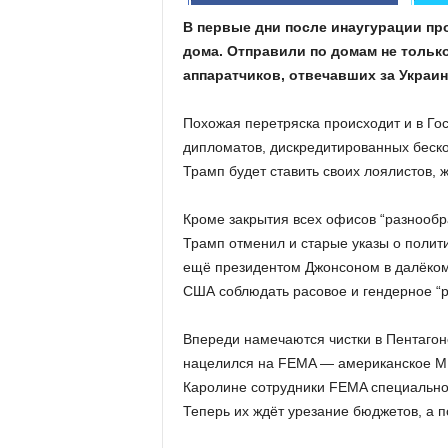
В первые дни после инаугурации пр
дома. Отправили по домам не только
аппаратчиков, отвечавших за Украин
Похожая перетряска происходит и в Го
дипломатов, дискредитированных беск
Трамп будет ставить своих лоялистов, 
Кроме закрытия всех офисов “разнообра
Трамп отменил и старые указы о полит
ещё президентом Джонсоном в далёком 
США соблюдать расовое и гендерное “ра
Впереди намечаются чистки в Пентагон
нацелился на FEMA — американское МЧ
Каролине сотрудники FEMA специально 
Теперь их ждёт урезание бюджетов, а 