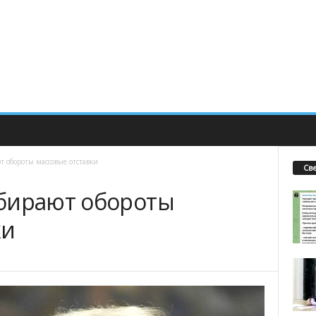
 обороты массовые отставки
Св
бирают обороты
ки