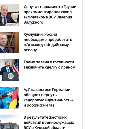
Депутат парламента Грузии
прокомментировал слова
экс-главкома ВСУ Валерия
Залужного
Хуснуллин: России
необходимо проработать
ж/д выход к Индийскому
океану
Трамп заявил о готовности
заключить сделку с Ираном
АдГ на востоке Германии
обещает вернуть
«здоровую идентичность»
и российский газ
В результате жестоких
действий военнослужащих
ВСУ в Курской области