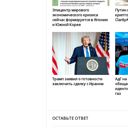
Эпицентр мирового
Путин 
экономического кризиса
крипто
сейчас формируется в Японии
Clarity
и Южной Корее
Трамп заявил о готовности
АдГ на
заключить сделку с Ираном
обеща
иденти
газ
ОСТАВЬТЕ ОТВЕТ