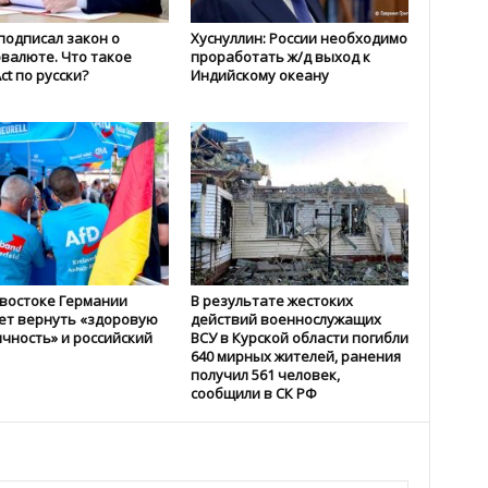
подписал закон о
Хуснуллин: России необходимо
валюте. Что такое
проработать ж/д выход к
Act по русски?
Индийскому океану
 востоке Германии
В результате жестоких
ет вернуть «здоровую
действий военнослужащих
чность» и российский
ВСУ в Курской области погибли
640 мирных жителей, ранения
получил 561 человек,
сообщили в СК РФ