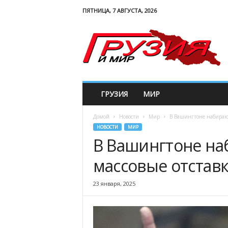
ПЯТНИЦА, 7 АВГУСТА, 2026
G
e
w
o
r
l
d
ГРУЗИЯ
МИР
Домой
Новости
Мир
В Вашингтоне набирают
НОВОСТИ
МИР
В Вашингтоне на
массовые отстав
23 января, 2025