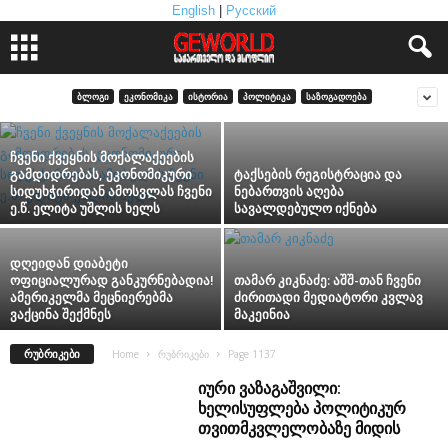
English
|
Русский
Литературная Газета: „აფხაზეთის მძიმე
თავისუფლება“
ᲑᲚᲝᲒᲘ
ᲔᲙᲝᲜᲝᲛᲘᲙᲐ
ᲘᲡᲢᲝᲠᲘᲐ
ᲞᲝᲚᲘᲢᲘᲙᲐ
ᲡᲐᲖᲝᲒᲐᲓᲝᲔᲑᲐ
ჩვენი ქვეყნის მოქალაქეების
გამდიდრებას, ეკონომიკური
ტაქსების რეგისტრაცია და
სიდუხჭირიდან ამოსვლას ჩვენი
ნებართვის აღება
ე.წ. ელიტა უშლის ხელს
სავალდებულო იქნება
დღეიდან დიაბეტი
ოფიციალურად განკურნებადია!
თამარ კიკნაძე: აშშ-თან ჩვენი
ამერიკელმა მეცნიერებმა
ძირითადი მედიატორი კვლავ
ვაქცინა შექმნეს
მაკეინია
ᲠᲣᲑᲠᲘᲙᲔᲑᲘ
Home
რუბრიკები
Page 1137
იური ვაზაგაშვილი:
ხელისუფლება პოლიტიკურ
თვითმკვლელობაზე მიდის