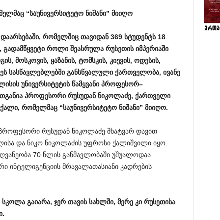
მელმაც
“
საუნივერსიტეტო
ნიშანი
”
მიიღო
დაარსებაში
,
რომელშიც
თავიდან
369
სტუდენტს
18
,
გადამწყვეტი
როლი
შეასრულა
რუსეთის
იმპერიაში
გის
,
მოსკოვის
,
ყაზანის
,
ტომსკის
,
კიევის
,
ოდესის
,
ეს
სასწავლებლებში
განსწვალული
ქართველობა
,
ივანე
ლისის
უნივერსიტეტის
წამყვანი
პროფესორ
–
თგანია
პროფესორი
რუსუდან
ნიკოლაძე
,
ქართველი
ქალი
,
რომელმაც
“
საუნივერსიტეტო
ნიშანი
”
მიიღო
.
 პროფესორი რუსუდან ნიკოლაძე მხატვარ დავით
ლისა და ნიკო ნიკოლაძის უფროსი ქალიშვილი იყო.
ოღვაწეობა 70 წლის განმავლობაში უშუალოდაა
რი ინტელიგენციის მრავალათასიანი კადრების
სკოლა
გაიარა
,
ჯერ
თავის
სახლში
,
მერე
კი
რუსეთისა
ი
.