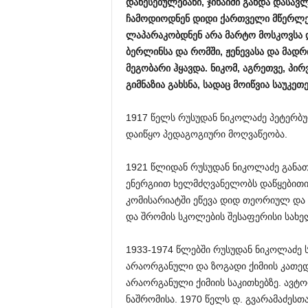
დაწესებულებანი
,
ჯიხაიში
გახდა
დასავ
ჩამოდიოდნენ
დიდი
ქართველი
მწერლე
ლაპარაკობდნენ
არა
მარტო
მოსკოვსა
ბერლინსა
და
რომში
,
ჟენევასა
და
მადრ
მეგობარი
ჰყავდა
.
ნიკომ
,
აგრეთვე
,
პირ
გიმნაზია
გახსნა
,
სადაც
მოიწვია
საუკეთ
1917 წელს რუსუდან ნიკოლაძე პეტერბურ
დაიწყო პედაგოგიური მოღვაწეობა.
1921 წლიდან რუსუდან ნიკოლაძე განათ
ენერგიით ხელმძღვანელობს დაწყებითი შ
კომისარიატში ეწევა დიდ თეორიულ და პ
და შრომის სკოლების შესაფერისი სახე
1933-1974 წლებში რუსუდან ნიკოლაძე
არაორგანული და ზოგადი ქიმიის კათედ
არაორგანული ქიმიის საკითხებზე. ავტ
ნაშრომისა. 1970 წელს დ. გვარამაძესთ