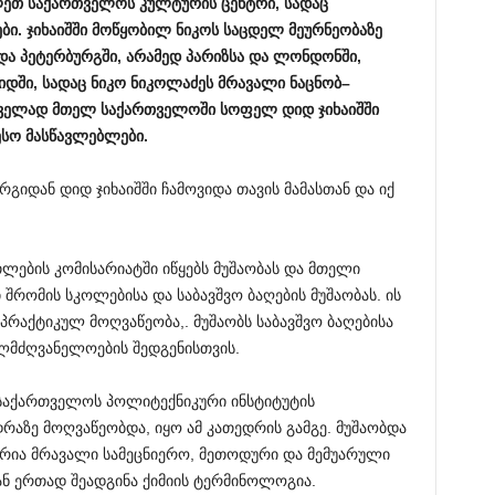
ლეთ
საქართველოს
კულტურის
ცენტრი
,
სადაც
ბი
.
ჯიხაიშში
მოწყობილ
ნიკოს
საცდელ
მეურნეობაზე
და
პეტერბურგში
,
არამედ
პარიზსა
და
ლონდონში
,
იდში
,
სადაც
ნიკო
ნიკოლაძეს
მრავალი
ნაცნობ
–
ველად
მთელ
საქართველოში
სოფელ
დიდ
ჯიხაიშში
ესო
მასწავლებლები
.
გიდან დიდ ჯიხაიშში ჩამოვიდა თავის მამასთან და იქ
ლების კომისარიატში იწყებს მუშაობას და მთელი
რომის სკოლებისა და საბავშვო ბაღების მუშაობას. ის
რაქტიკულ მოღვაწეობა,. მუშაობს საბავშვო ბაღებისა
ლმძღვანელოების შედგენისთვის.
 საქართველოს პოლიტექნიკური ინსტიტუტის
რაზე მოღვაწეობდა, იყო ამ კათედრის გამგე. მუშაობდა
ორია მრავალი სამეცნიერო, მეთოდური და მემუარული
ან ერთად შეადგინა ქიმიის ტერმინოლოგია.