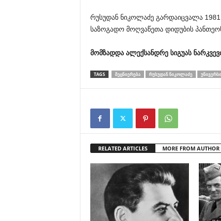
რუსუდან ნიკოლაძე გარდაიცვალა 1981
საზოგადო მოღვაწეთა დიდუბის პანთეონ
მომზადდა
ალექსანდრე
სიგუას
ნარკვევ
TAGS
ᲛᲔᲪᲜᲘᲔᲠᲔᲑᲐ
ᲠᲣᲡᲣᲓᲐᲜ ᲜᲘᲙᲝᲚᲐᲫᲔ
ᲣᲜᲘᲕᲔᲠᲡ
RELATED ARTICLES
MORE FROM AUTHOR