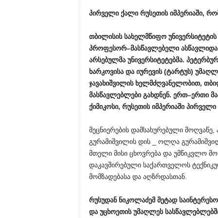
პირველი
ქალი
რუსეთის
იმპერიაში
,
რო
თბილისის
სახელმწიფო
უნივერსიტეტის
პროფესორ
–
მასწავლებელი
ასწავლიდა
არსებულმა
უნივერსიტეტებმა
.
პეტერბურ
ხარკოვისა
და
იურევის
(
ტარტუს
)
უმაღლ
ჯავახიშვილის
ხელმძღვანელობით
,
თბი
მასწავლებლები
გახდნენ
.
ერთ
–
ერთი
მა
ქიმიკოსი
,
რუსეთის
იმპერიაში
პირველი
მეცნიერების დამსახურებული მოღვაწე,
გურამიშვილის დის _ ოლღა გურამიშვი
მთელი მისი ცხოვრება და უმწიკვლო მ
დაკავშირებული საქართველოს ტექნიკუ
მომზადებასა და აღზრდასთან.
რუსუდან
ნიკოლაძემ
მეტად
საინტერესო
და
უცხოეთის
უმაღლეს
სასწავლებლებშ